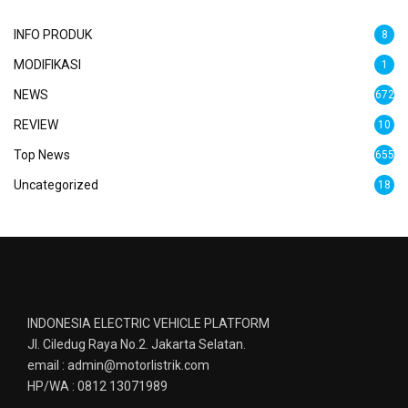
INFO PRODUK
8
MODIFIKASI
1
NEWS
672
REVIEW
10
Top News
655
Uncategorized
18
INDONESIA ELECTRIC VEHICLE PLATFORM
Jl. Ciledug Raya No.2. Jakarta Selatan.
email : admin@motorlistrik.com
HP/WA : 0812 13071989