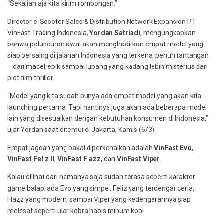
“Sekalian aja kita kirim rombongan.”
Director e-Scooter Sales & Distribution Network Expansion PT
VinFast Trading Indonesia,
Yordan Satriadi
, mengungkapkan
bahwa peluncuran awal akan menghadirkan empat model yang
siap bersaing di jalanan Indonesia yang terkenal penuh tantangan
—dari macet epik sampai lubang yang kadang lebih misterius dari
plot film thriller.
“Model yang kita sudah punya ada empat model yang akan kita
launching pertama. Tapi nantinya juga akan ada beberapa model
lain yang disesuaikan dengan kebutuhan konsumen di Indonesia,”
ujar Yordan saat ditemui di Jakarta, Kamis (5/3).
Empat jagoan yang bakal diperkenalkan adalah
VinFast Evo
,
VinFast Feliz II
,
VinFast Flazz
, dan
VinFast Viper
.
Kalau dilihat dari namanya saja sudah terasa seperti karakter
game balap: ada Evo yang simpel, Feliz yang terdengar ceria,
Flazz yang modern, sampai Viper yang kedengarannya siap
melesat seperti ular kobra habis minum kopi.