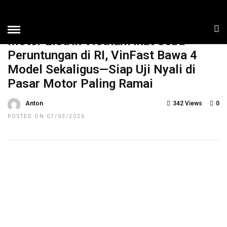
HOME
»
NEWS
TOP NEWS
Motor Listrik Vietnam Ikut Coba
Peruntungan di RI, VinFast Bawa 4
Model Sekaligus—Siap Uji Nyali di
Pasar Motor Paling Ramai
Anton
342 Views
0
POSTED ON 07/03/2026