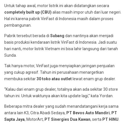
Untuk tahap awal, motor listrik ini akan didatangkan secara
completely built up (CBU)
alias masih impor utuh dari luar negeri.
Hal ini karena pabrik VinFast di Indonesia masih dalam proses
pembangunan.
Pabrik tersebut berada di
Subang
dan nantinya akan menjadi
basis produksi kendaraan listrik VinFast di Indonesia. Jadi suatu
hari nanti, motor listrik Vietnam ini bisa lahir langsung dari tanah
Sunda.
Tak hanya motor, VinFast juga menyiapkan jaringan penjualan
yang cukup agresif. Tahun ini perusahaan menargetkan
membuka sekitar
30 toko atau outlet
lewat enam grup dealer.
“Kalau dari enam grup dealer, totalnya akan ada sekitar 30 store
tahun ini. Untuk waktunya akan kita update lagi,” kata Yordan.
Beberapa mitra dealer yang sudah menandatangani kerja sama
antara lain K3, Citra Abadi Sedaya,
PT Bevos Auto Mandiri
,
PT
Sapta Jaya
, MotorArt,
PT Sinergies Dua Kawan
, serta
PT HINU
.