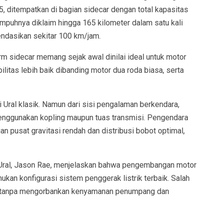
.5, ditempatkan di bagian sidecar dengan total kapasitas
empuhnya diklaim hingga 165 kilometer dalam satu kali
endasikan sekitar 100 km/jam.
rm sidecar memang sejak awal dinilai ideal untuk motor
itas lebih baik dibanding motor dua roda biasa, serta
ti Ural klasik. Namun dari sisi pengalaman berkendara,
menggunakan kopling maupun tuas transmisi. Pengendara
 pusat gravitasi rendah dan distribusi bobot optimal,
 Ural, Jason Rae, menjelaskan bahwa pengembangan motor
kan konfigurasi sistem penggerak listrik terbaik. Salah
ai tanpa mengorbankan kenyamanan penumpang dan