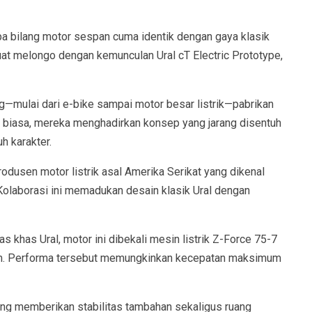
a bilang motor sespan cuma identik dengan gaya klasik
uat melongo dengan kemunculan Ural cT Electric Prototype,
g—mulai dari e-bike sampai motor besar listrik—pabrikan
ik biasa, mereka menghadirkan konsep yang jarang disentuh
h karakter.
dusen motor listrik asal Amerika Serikat yang dikenal
 Kolaborasi ini memadukan desain klasik Ural dengan
s khas Ural, motor ini dibekali mesin listrik Z-Force 75-7
 Nm. Performa tersebut memungkinkan kecepatan maksimum
yang memberikan stabilitas tambahan sekaligus ruang