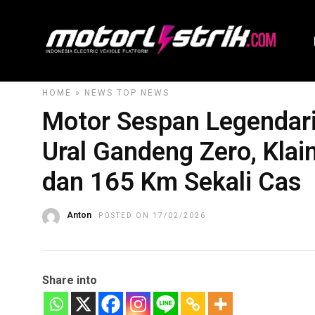
HOME
»
NEWS
TOP NEWS
Motor Sespan Legendaris
Ural Gandeng Zero, Kl
dan 165 Km Sekali Cas
Anton
POSTED ON 17/02/2026
Share into