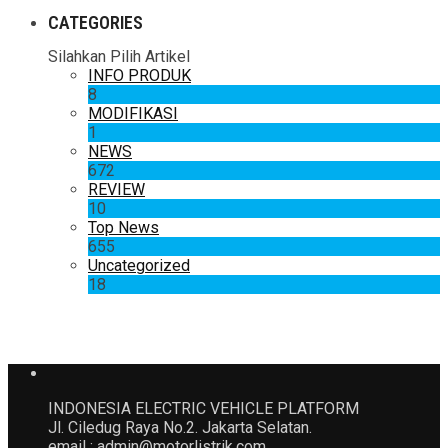
CATEGORIES
Silahkan Pilih Artikel
INFO PRODUK
8
MODIFIKASI
1
NEWS
672
REVIEW
10
Top News
655
Uncategorized
18
INDONESIA ELECTRIC VEHICLE PLATFORM
Jl. Ciledug Raya No.2. Jakarta Selatan.
email : admin@motorlistrik.com