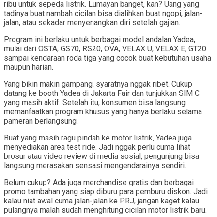
ribu untuk sepeda listrik. Lumayan banget, kan? Uang yang
tadinya buat nambah cicilan bisa dialihkan buat ngopi, jalan-
jalan, atau sekadar menyenangkan diri setelah gajian.
Program ini berlaku untuk berbagai model andalan Yadea,
mulai dari OSTA, GS70, RS20, OVA, VELAX U, VELAX E, GT20
sampai kendaraan roda tiga yang cocok buat kebutuhan usaha
maupun harian.
Yang bikin makin gampang, syaratnya nggak ribet. Cukup
datang ke booth Yadea di Jakarta Fair dan tunjukkan SIM C
yang masih aktif. Setelah itu, konsumen bisa langsung
memanfaatkan program khusus yang hanya berlaku selama
pameran berlangsung.
Buat yang masih ragu pindah ke motor listrik, Yadea juga
menyediakan area test ride. Jadi nggak perlu cuma lihat
brosur atau video review di media sosial, pengunjung bisa
langsung merasakan sensasi mengendarainya sendiri.
Belum cukup? Ada juga merchandise gratis dan berbagai
promo tambahan yang siap diburu para pemburu diskon. Jadi
kalau niat awal cuma jalan-jalan ke PRJ, jangan kaget kalau
pulangnya malah sudah menghitung cicilan motor listrik baru.