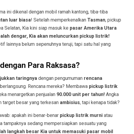
ma ini dikenal dengan mobil ramah kantong, tiba-tiba
tan luar biasa
! Setelah memperkenalkan
Tasman
, pickup
a Selatan, Kia kini siap masuk ke
pasar Amerika Utara
salah dengar, Kia akan meluncurkan pickup listrik!
 lainnya belum sepenuhnya teruji, tapi satu hal yang
ng dengan Para Raksasa?
ukkan taringnya
dengan pengumuman
rencana
a berlangsung. Rencana mereka? Membawa
pickup listrik
reka menargetkan penjualan
90.000 unit per tahun!
Angka
h target besar yang terkesan
ambisius
, tapi kenapa tidak?
awab: apakah ini benar-benar
pickup listrik murni
atau
Kia tampaknya sedang mempersiapkan sesuatu yang
alah langkah besar Kia untuk memasuki pasar mobil