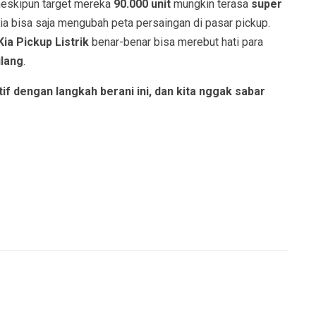
meskipun target mereka
90.000 unit
mungkin terasa
super
Kia bisa saja mengubah peta persaingan di pasar pickup.
Kia Pickup Listrik
benar-benar bisa merebut hati para
ilang
.
f dengan langkah berani ini, dan kita nggak sabar