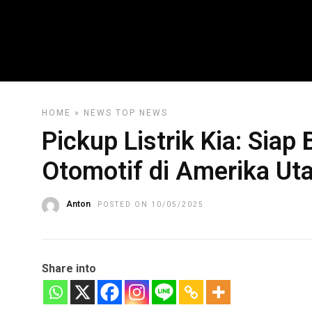
HOME
»
NEWS
TOP NEWS
Pickup Listrik Kia: Sia
Otomotif di Amerika Ut
Anton
POSTED ON 10/05/2025
Share into