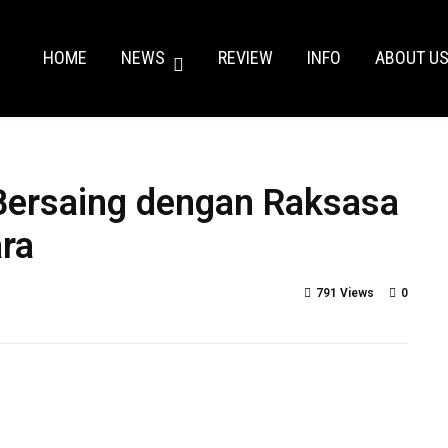
HOME
NEWS
REVIEW
INFO
ABOUT U
p Bersaing dengan Raksasa
ara
791 Views
0