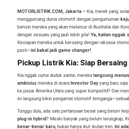
MOTORLISTRIK.COM, Jakarta –
Kia, merek yang sela
mengguncang dunia otomotif dengan pengumuman
keju
bensin mereka yang akan meluncur di Australia dan Kore
dengan sesuatu yang jauh lebih
gila
!
Ya, kalian nggak 
Kesiapan mereka untuk bersaing dengan raksasa otomotif
pasti—
ini bakal jadi game changer!
Pickup Listrik Kia: Siap Bersai
Kia nggak cuma duduk santai, mereka
langsung menunj
ambisius
mereka di acara
Investor Day
yang baru saj
ke pasar Amerika Utara yang super kompetitif! Dan me
ini langsung bikin pengamat otomotif ternganga—sebua
Tunggu dulu, ada satu pertanyaan besar yang belum terj
plug-in hybrid
? Meski banyak yang belum terungkap, 
benar-benar baru
, bukan hanya ikut-ikutan tren.
Ini ad