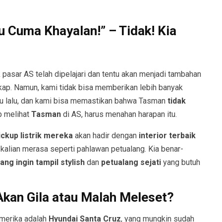
tu Cuma Khayalan!” – Tidak! Kia
 pasar AS telah dipelajari dan tentu akan menjadi tambahan
kap. Namun, kami tidak bisa memberikan lebih banyak
gu lalu, dan kami bisa memastikan bahwa Tasman
tidak
ap melihat
Tasman
di AS, harus menahan harapan itu.
ickup listrik mereka
akan hadir dengan
interior terbaik
 kalian merasa seperti pahlawan petualang. Kia benar-
ng ingin tampil stylish
dan
petualang sejati
yang butuh
Akan Gila atau Malah Meleset?
Amerika adalah
Hyundai Santa Cruz
, yang mungkin sudah