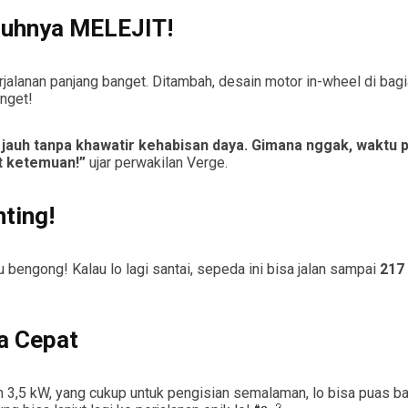
mpuhnya MELEJIT!
rjalanan panjang banget. Ditambah, desain motor in-wheel di bagi
anget!
n jauh tanpa khawatir kehabisan daya. Gimana nggak, waktu p
t ketemuan!”
ujar perwakilan Verge.
ting!
bengong! Kalau lo lagi santai, sepeda ini bisa jalan sampai
217 
a Cepat
,5 kW, yang cukup untuk pengisian semalaman, lo bisa puas ba