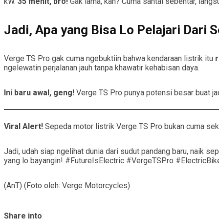
kW.
35 menit, bro!
Gak lama, kan? Cuma santai sebentar, langsun
Jadi, Apa yang Bisa Lo Pelajari Dari 
Verge TS Pro gak cuma ngebuktiin bahwa kendaraan listrik itu
ngelewatin perjalanan jauh tanpa khawatir kehabisan daya.
Ini baru awal, geng!
Verge TS Pro punya potensi besar buat jadi
Viral Alert!
Sepeda motor listrik Verge TS Pro bukan cuma seka
Jadi, udah siap ngelihat dunia dari sudut pandang baru, naik se
yang lo bayangin! #FutureIsElectric #VergeTSPro #ElectricBik
(AnT) (Foto oleh: Verge Motorcycles)
Share into