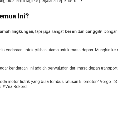
g bisa lanjut lagi ke perjalanan epik lo! 🔌💨
Semua Ini?
ramah lingkungan
, tapi juga sangat
keren
dan
canggih
! Dengan 
 kendaraan listrik pilihan utama untuk masa depan. Mungkin ke de
dar kendaraan, ini adalah perwujudan dari masa depan transport
peda motor listrik yang bisa tembus ratusan kilometer? Verge TS P
e #ViralRekord