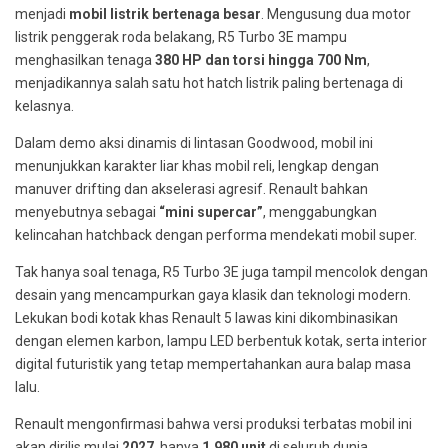
menjadi
mobil listrik bertenaga besar
. Mengusung dua motor
listrik penggerak roda belakang, R5 Turbo 3E mampu
menghasilkan tenaga
380 HP dan torsi hingga 700 Nm
,
menjadikannya salah satu hot hatch listrik paling bertenaga di
kelasnya.
Dalam demo aksi dinamis di lintasan Goodwood, mobil ini
menunjukkan karakter liar khas mobil reli, lengkap dengan
manuver drifting dan akselerasi agresif. Renault bahkan
menyebutnya sebagai
“mini supercar”
, menggabungkan
kelincahan hatchback dengan performa mendekati mobil super.
Tak hanya soal tenaga, R5 Turbo 3E juga tampil mencolok dengan
desain yang mencampurkan gaya klasik dan teknologi modern.
Lekukan bodi kotak khas Renault 5 lawas kini dikombinasikan
dengan elemen karbon, lampu LED berbentuk kotak, serta interior
digital futuristik yang tetap mempertahankan aura balap masa
lalu.
Renault mengonfirmasi bahwa versi produksi terbatas mobil ini
akan dirilis mulai
2027
, hanya
1.980 unit
di seluruh dunia.