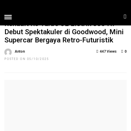
HOME
»
NEWS
TOP NEWS
Renault R5 Turbo 3E Listrik 380 HP
Debut Spektakuler di Goodwood, Mini
Supercar Bergaya Retro-Futuristik
Anton
447 Views
0
POSTED ON 05/10/2025