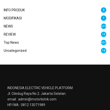
INFO PRODUK
8
MODIFIKASI
1
NEWS
674
REVIEW
10
Top News
657
Uncategorized
18
INDONESIA ELECTRIC VEHICLE PLATFORM
Jl. Ciledug Raya No.2. Jakarta Selatan.
email : admin@motorlistrik.com
HP/WA : 0812 13071989