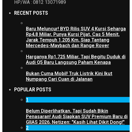
HP/WA : 0812 13071989
RECENT POSTS
Baru Meluncur! BYD Rilis SUV 4 Kursi Seharga
Rp4,8 Miliar, Punya Kursi Pijat, Cas 5 Menit,
Jarak Tempuh 1.205 Km, Siap Tantang
Mercedes-Maybach dan Range Rover
Harganya Rp1,725 Miliar, Tapi Begitu Duduk di
Audi Q5 Baru Langsung Paham Kenapa
Bukan Cuma Mobil! Truk Listrik Kini Ikut
Numpang Cari Cuan di Jalanan
POPULAR POSTS
1
Belum Diperlihatkan, Tapi Sudah Bikin
Penasaran! Audi Siapkan SUV Premium Baru di
GIIAS 2026, Netizen: "Kasih Lihat Dikit Dong!"
2