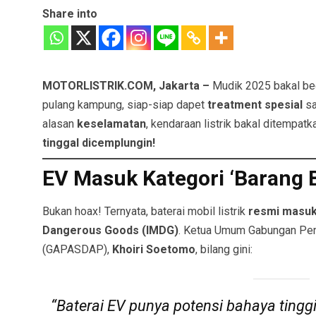
Share into
MOTORLISTRIK.COM, Jakarta –
Mudik 2025 bakal beda
pulang kampung, siap-siap dapet
treatment spesial
sa
alasan
keselamatan
, kendaraan listrik bakal ditempatk
tinggal dicemplungin!
EV Masuk Kategori ‘Barang B
Bukan hoax! Ternyata, baterai mobil listrik
resmi masuk 
Dangerous Goods (IMDG)
. Ketua Umum Gabungan Pen
(GAPASDAP),
Khoiri Soetomo
, bilang gini:
“Baterai EV punya potensi bahaya tingg