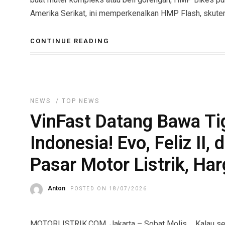
Amerika Serikat, ini memperkenalkan HMP Flash, skuter l
CONTINUE READING
NEWS
/
TOP NEWS
VinFast Datang Bawa Tig
Indonesia! Evo, Feliz II,
Pasar Motor Listrik, Ha
Anton
POSTED ON 18/07/2026
MOTORLISTRIK.COM, Jakarta – Sobat Molis…. Kalau selam