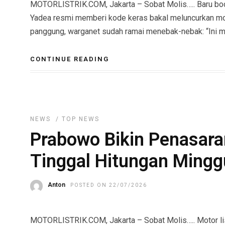
MOTORLISTRIK.COM, Jakarta – Sobat Molis….. Baru bocor 
Yadea resmi memberi kode keras bakal meluncurkan motor
panggung, warganet sudah ramai menebak-nebak: “Ini mot
CONTINUE READING
NEWS
/
TOP NEWS
Prabowo Bikin Penasaran
Tinggal Hitungan Mingg
Anton
POSTED ON 22/07/2026
MOTORLISTRIK.COM, Jakarta – Sobat Molis….. Motor listr