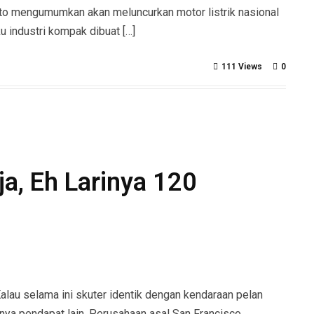
nto mengumumkan akan meluncurkan motor listrik nasional
 industri kompak dibuat […]
111 Views
0
ja, Eh Larinya 120
au selama ini skuter identik dengan kendaraan pelan
ya pendapat lain. Perusahaan asal San Francisco,