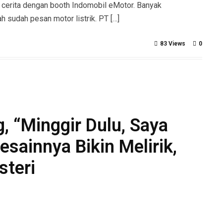
ain cerita dengan booth Indomobil eMotor. Banyak
 sudah pesan motor listrik. PT […]
83 Views
0
g, “Minggir Dulu, Saya
sainnya Bikin Melirik,
steri