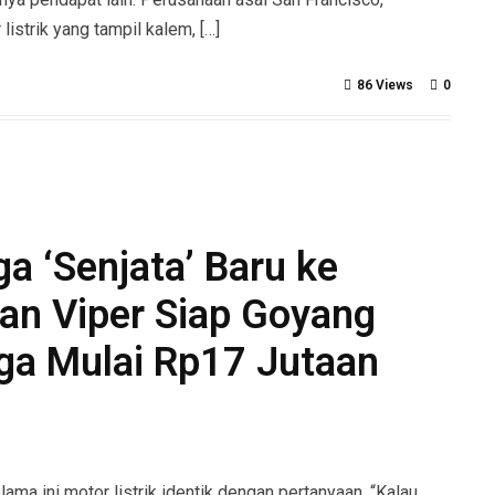
istrik yang tampil kalem, […]
86 Views
0
a ‘Senjata’ Baru ke
 dan Viper Siap Goyang
rga Mulai Rp17 Jutaan
a ini motor listrik identik dengan pertanyaan, “Kalau