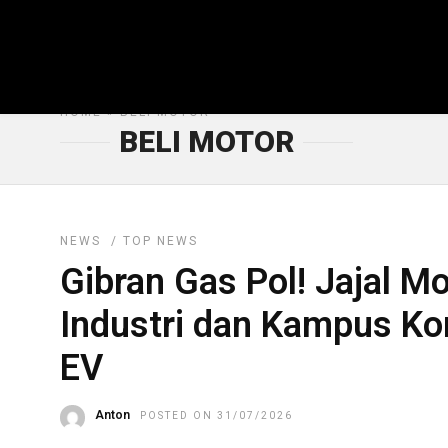
HOME
» BELI MOTOR
BELI MOTOR
NEWS
/
TOP NEWS
Gibran Gas Pol! Jajal Mo
Industri dan Kampus K
EV
Anton
POSTED ON 31/07/2026