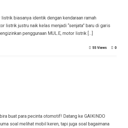
strik biasanya identik dengan kendaraan ramah
 listrik justru naik kelas menjadi “senjata” baru di garis
ngizinkan penggunaan MUL.E, motor listrik […]
55 Views
0
ra buat para pecinta otomotif! Datang ke GAIKINDO
uma soal melihat mobil keren, tapi juga soal bagaimana