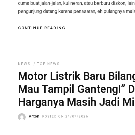
cuma buat jalan-jalan, kulineran, atau berburu diskon, l
pengunjung datang karena penasaran, eh pulangnya malah
CONTINUE READING
NEWS
/
TOP NEWS
Motor Listrik Baru Bilan
Mau Tampil Ganteng!” De
Harganya Masih Jadi Mi
Anton
POSTED ON 24/07/2026