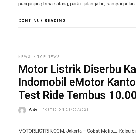
pengunjung bisa datang, parkir, jalan-jalan, sampai pula
CONTINUE READING
NEWS
/
TOP NEWS
Motor Listrik Diserbu K
Indomobil eMotor Kanto
Test Ride Tembus 10.00
Anton
POSTED ON 26/07/2026
MOTORLISTRIK.COM, Jakarta – Sobat Molis….. Kalau bia