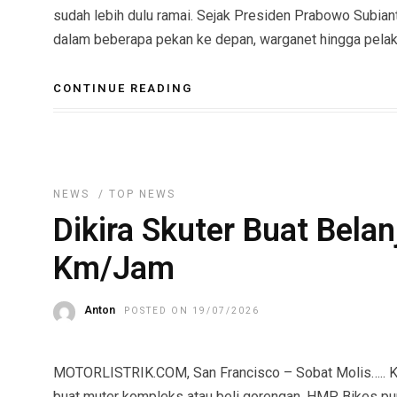
sudah lebih dulu ramai. Sejak Presiden Prabowo Subia
dalam beberapa pekan ke depan, warganet hingga pelaku
CONTINUE READING
NEWS
/
TOP NEWS
Dikira Skuter Buat Belan
Km/Jam
Anton
POSTED ON 19/07/2026
MOTORLISTRIK.COM, San Francisco – Sobat Molis….. Kal
buat muter kompleks atau beli gorengan, HMP Bikes pun