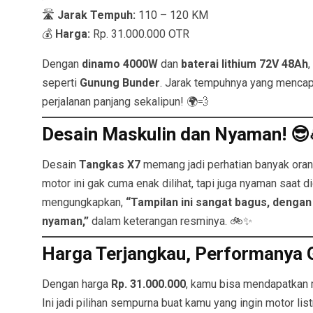
🛣️
Jarak Tempuh:
110 – 120 KM
💰
Harga:
Rp. 31.000.000 OTR
Dengan
dinamo 4000W
dan
baterai lithium 72V 48Ah
seperti
Gunung Bunder
. Jarak tempuhnya yang menca
perjalanan panjang sekalipun! 🌍💨
Desain Maskulin dan Nyaman! 😎
Desain
Tangkas X7
memang jadi perhatian banyak ora
motor ini gak cuma enak dilihat, tapi juga nyaman saat 
mengungkapkan,
“Tampilan ini sangat bagus, deng
nyaman,”
dalam keterangan resminya. 🚲✨
Harga Terjangkau, Performanya 
Dengan harga
Rp. 31.000.000
, kamu bisa mendapatkan mo
Ini jadi pilihan sempurna buat kamu yang ingin motor lis