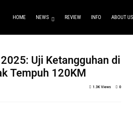
HOME
NEWS
REVIEW
INFO
ABOUT U
25: Uji Ketangguhan di
rak Tempuh 120KM
1.3K Views
0