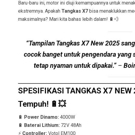
Baru-baru ini, motor ini diuji kemampuannya untuk mena
ekstremnya. Apakah
Tangkas X7
bisa menaklukkan med
maksimalnya? Mari kita bahas lebih dalam! 🔋💨
“Tampilan Tangkas X7 New 2025 sanga
cocok banget untuk pengendara yang 
tetap nyaman untuk dipakai.”
–
Boi
SPESIFIKASI TANGKAS X7 NEW 20
Tempuh! 🔋💥
🔋
Power Dinamo:
4000W
🔋
Baterai Lithium:
72V 48Ah
⚡
Controller:
Votol EM100