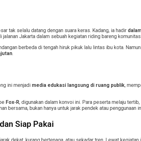
sar tak selalu datang dengan suara keras. Kadang, ia hadir
dalam
 jalanan Jakarta dalam sebuah kegiatan riding bareng komunita
dangan berbeda di tengah hiruk pikuk lalu lintas ibu kota. Namun
njutan
.
eng ini menjadi
media edukasi langsung di ruang publik
, mempe
ipe
Fox-R
, digunakan dalam konvoi ini. Para peserta melaju tert
anan bersama, bukan hanya untuk jarak pendek atau penggunaan in
dan Siap Pakai
rak dekat, kurang bertenaga, atau sekadar tren. Lewat kegiatan 