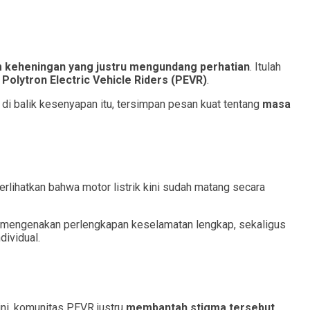
 keheningan yang justru mengundang perhatian
. Itulah
s
Polytron Electric Vehicle Riders (PEVR)
.
 di balik kesenyapan itu, tersimpan pesan kuat tentang
masa
rlihatkan bahwa motor listrik kini sudah matang secara
ib, mengenakan perlengkapan keselamatan lengkap, sekaligus
dividual.
ini, komunitas PEVR justru
membantah stigma tersebut