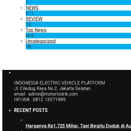
1
NEWS
671
REVIEW
10
Top News
654
Uncategorized
18
INDONESIA ELECTRIC VEHICLE PLATFORM
Jl. Ciledug Raya No.2. Jakarta Selatan.
email : admin@motorlistrik.com
HP/WA : 0812 13071989
RECENT POSTS
Harganya Rp1,725 Miliar, Tapi Begitu Duduk di