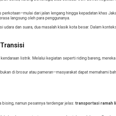
intas perkotaan—mulai dari jalan lengang hingga kepadatan khas Ja
terasa langsung oleh para penggunanya.
i udara dan suara, dua masalah klasik kota besar. Dalam konteks 
Transisi
ndaraan listrik. Melalui kegiatan seperti riding bareng, merek
a—bukan di brosur atau pameran—masyarakat dapat memahami bahwa
ra bising, namun pesannya terdengar jelas:
transportasi ramah l