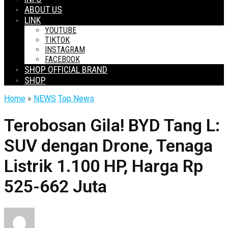
ABOUT US
LINK
YOUTUBE
TIKTOK
INSTAGRAM
FACEBOOK
SHOP OFFICIAL BRAND
SHOP
Home
»
NEWS
Top News
Terobosan Gila! BYD Tang L:
SUV dengan Drone, Tenaga
Listrik 1.100 HP, Harga Rp
525-662 Juta