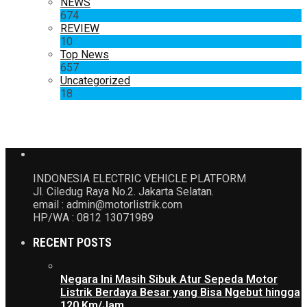
NEWS
674
REVIEW
10
Top News
657
Uncategorized
18
INDONESIA ELECTRIC VEHICLE PLATFORM
Jl. Ciledug Raya No.2. Jakarta Selatan.
email : admin@motorlistrik.com
HP/WA : 0812 13071989
RECENT POSTS
Negara Ini Masih Sibuk Atur Sepeda Motor
Listrik Berdaya Besar yang Bisa Ngebut hingga
120 Km/Jam