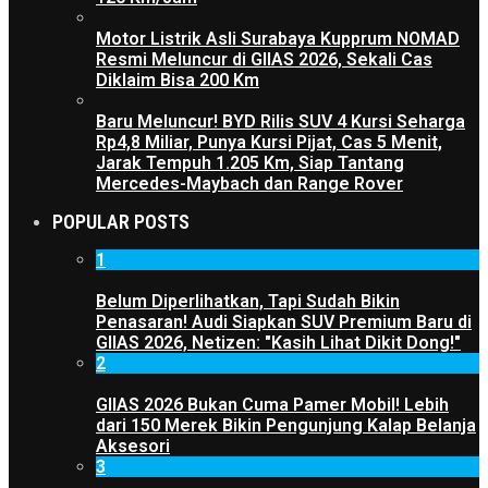
Motor Listrik Asli Surabaya Kupprum NOMAD
Resmi Meluncur di GIIAS 2026, Sekali Cas
Diklaim Bisa 200 Km
Baru Meluncur! BYD Rilis SUV 4 Kursi Seharga
Rp4,8 Miliar, Punya Kursi Pijat, Cas 5 Menit,
Jarak Tempuh 1.205 Km, Siap Tantang
Mercedes-Maybach dan Range Rover
POPULAR POSTS
1
Belum Diperlihatkan, Tapi Sudah Bikin
Penasaran! Audi Siapkan SUV Premium Baru di
GIIAS 2026, Netizen: "Kasih Lihat Dikit Dong!"
2
GIIAS 2026 Bukan Cuma Pamer Mobil! Lebih
dari 150 Merek Bikin Pengunjung Kalap Belanja
Aksesori
3