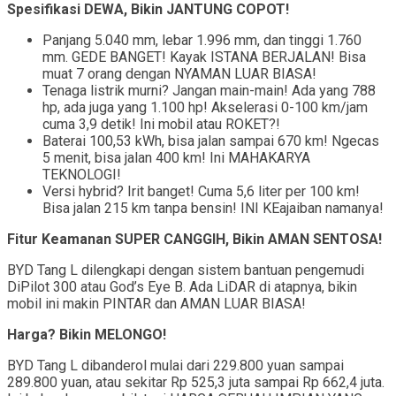
Spesifikasi DEWA, Bikin JANTUNG COPOT!
Panjang 5.040 mm, lebar 1.996 mm, dan tinggi 1.760
mm. GEDE BANGET! Kayak ISTANA BERJALAN! Bisa
muat 7 orang dengan NYAMAN LUAR BIASA!
Tenaga listrik murni? Jangan main-main! Ada yang 788
hp, ada juga yang 1.100 hp! Akselerasi 0-100 km/jam
cuma 3,9 detik! Ini mobil atau ROKET?!
Baterai 100,53 kWh, bisa jalan sampai 670 km! Ngecas
5 menit, bisa jalan 400 km! Ini MAHAKARYA
TEKNOLOGI!
Versi hybrid? Irit banget! Cuma 5,6 liter per 100 km!
Bisa jalan 215 km tanpa bensin! INI KEajaiban namanya!
Fitur Keamanan SUPER CANGGIH, Bikin AMAN SENTOSA!
BYD Tang L dilengkapi dengan sistem bantuan pengemudi
DiPilot 300 atau God’s Eye B. Ada LiDAR di atapnya, bikin
mobil ini makin PINTAR dan AMAN LUAR BIASA!
Harga? Bikin MELONGO!
BYD Tang L dibanderol mulai dari 229.800 yuan sampai
289.800 yuan, atau sekitar Rp 525,3 juta sampai Rp 662,4 juta.