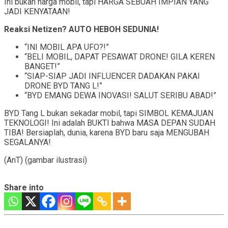
Ini bukan harga mobil, tapi HARGA SEBUAH IMPIAN YANG
JADI KENYATAAN!
Reaksi Netizen? AUTO HEBOH SEDUNIA!
“INI MOBIL APA UFO?!”
“BELI MOBIL, DAPAT PESAWAT DRONE! GILA KEREN
BANGET!”
“SIAP-SIAP JADI INFLUENCER DADAKAN PAKAI
DRONE BYD TANG L!”
“BYD EMANG DEWA INOVASI! SALUT SERIBU ABAD!”
BYD Tang L bukan sekadar mobil, tapi SIMBOL KEMAJUAN
TEKNOLOGI! Ini adalah BUKTI bahwa MASA DEPAN SUDAH
TIBA! Bersiaplah, dunia, karena BYD baru saja MENGUBAH
SEGALANYA!
(AnT) (gambar ilustrasi)
Share into