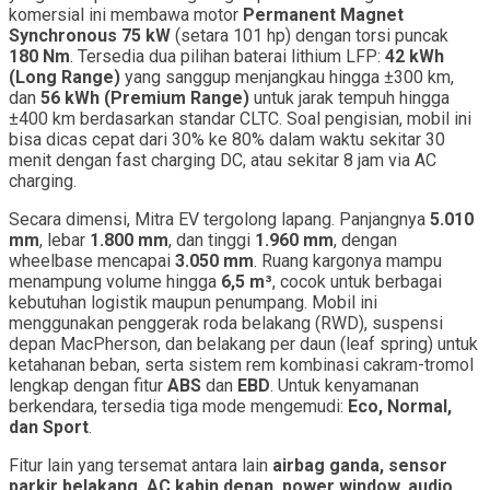
komersial ini membawa motor
Permanent Magnet
Synchronous 75 kW
(setara 101 hp) dengan torsi puncak
180 Nm
. Tersedia dua pilihan baterai lithium LFP:
42 kWh
(Long Range)
yang sanggup menjangkau hingga ±300 km,
dan
56 kWh (Premium Range)
untuk jarak tempuh hingga
±400 km berdasarkan standar CLTC. Soal pengisian, mobil ini
bisa dicas cepat dari 30% ke 80% dalam waktu sekitar 30
menit dengan fast charging DC, atau sekitar 8 jam via AC
charging.
Secara dimensi, Mitra EV tergolong lapang. Panjangnya
5.010
mm
, lebar
1.800 mm
, dan tinggi
1.960 mm
, dengan
wheelbase mencapai
3.050 mm
. Ruang kargonya mampu
menampung volume hingga
6,5 m³
, cocok untuk berbagai
kebutuhan logistik maupun penumpang. Mobil ini
menggunakan penggerak roda belakang (RWD), suspensi
depan MacPherson, dan belakang per daun (leaf spring) untuk
ketahanan beban, serta sistem rem kombinasi cakram-tromol
lengkap dengan fitur
ABS
dan
EBD
. Untuk kenyamanan
berkendara, tersedia tiga mode mengemudi:
Eco, Normal,
dan Sport
.
Fitur lain yang tersemat antara lain
airbag ganda, sensor
parkir belakang, AC kabin depan, power window, audio