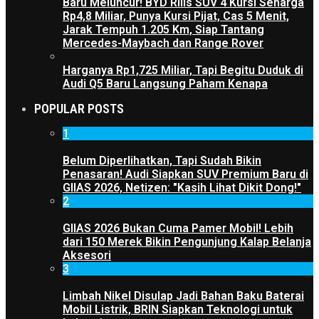
Baru Meluncur! BYD Rilis SUV 4 Kursi Seharga
Rp4,8 Miliar, Punya Kursi Pijat, Cas 5 Menit,
Jarak Tempuh 1.205 Km, Siap Tantang
Mercedes-Maybach dan Range Rover
Harganya Rp1,725 Miliar, Tapi Begitu Duduk di
Audi Q5 Baru Langsung Paham Kenapa
POPULAR POSTS
1
Belum Diperlihatkan, Tapi Sudah Bikin
Penasaran! Audi Siapkan SUV Premium Baru di
GIIAS 2026, Netizen: "Kasih Lihat Dikit Dong!"
2
GIIAS 2026 Bukan Cuma Pamer Mobil! Lebih
dari 150 Merek Bikin Pengunjung Kalap Belanja
Aksesori
3
Limbah Nikel Disulap Jadi Bahan Baku Baterai
Mobil Listrik, BRIN Siapkan Teknologi untuk