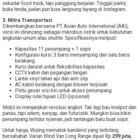
sekadar food truck, tapi panggung berjalan. Tinggal parkir,
buka tenda, jualan pun bisa langsung tayang di Instagram.
3. Mitra Transportasi
Dikembangkan bersama PT Asian Auto International (AAI),
versi ini dirancang sebagai mikrobus listrik untuk kebutuhan
angkutan umum atau shuttle. Spesifikasinya meliputi:
Kapasitas 11 penumpang + 1 sopir
Konfigurasi kursi: 3 baris menyamping dan satu baris
belakang
Kursi darurat untuk fleksibilitas kapasitas
CCTV kabin dan pegangan tangan
Lantai vinyl tahan api dan anti-slip
AC kabin belakang dengan blower terpisah
Pintu geser sisi kiri untuk akses penumpang
Display rute/tujuan LED (opsional)
Mobil ini menjanjikan revolusi angkot. Tak lagi bau knalpot dan
panas, tapi adem, senyap, dan futuristik. Mungkin bisa bikin
penumpang tertidur nyaman, jadi tantangan baru buat sopir.
Untuk harga, Wuling mematok banderol yang terbilang
bersahabat. Varian Blind Van Long Range dijual Rp
299 juta
,