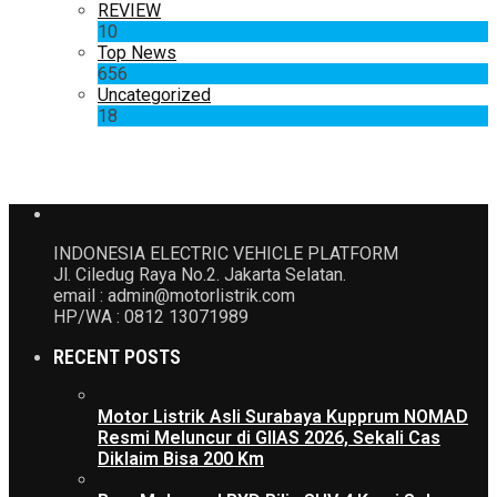
REVIEW
10
Top News
656
Uncategorized
18
INDONESIA ELECTRIC VEHICLE PLATFORM
Jl. Ciledug Raya No.2. Jakarta Selatan.
email : admin@motorlistrik.com
HP/WA : 0812 13071989
RECENT POSTS
Motor Listrik Asli Surabaya Kupprum NOMAD
Resmi Meluncur di GIIAS 2026, Sekali Cas
Diklaim Bisa 200 Km