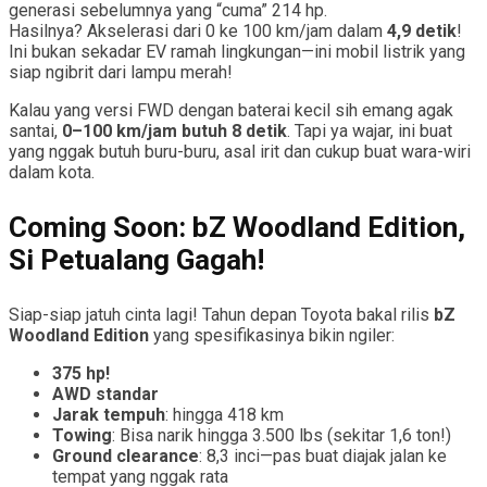
generasi sebelumnya yang “cuma” 214 hp.
Hasilnya? Akselerasi dari 0 ke 100 km/jam dalam
4,9 detik
!
Ini bukan sekadar EV ramah lingkungan—ini mobil listrik yang
siap ngibrit dari lampu merah!
Kalau yang versi FWD dengan baterai kecil sih emang agak
santai,
0–100 km/jam butuh 8 detik
. Tapi ya wajar, ini buat
yang nggak butuh buru-buru, asal irit dan cukup buat wara-wiri
dalam kota.
Coming Soon: bZ Woodland Edition,
Si Petualang Gagah!
Siap-siap jatuh cinta lagi! Tahun depan Toyota bakal rilis
bZ
Woodland Edition
yang spesifikasinya bikin ngiler:
375 hp!
AWD standar
Jarak tempuh
: hingga 418 km
Towing
: Bisa narik hingga 3.500 lbs (sekitar 1,6 ton!)
Ground clearance
: 8,3 inci—pas buat diajak jalan ke
tempat yang nggak rata