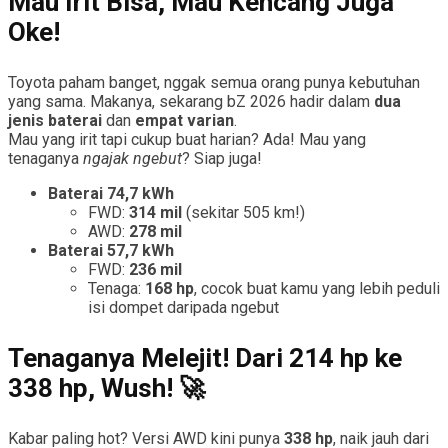
Mau Irit Bisa, Mau Kencang Juga
Oke!
Toyota paham banget, nggak semua orang punya kebutuhan
yang sama. Makanya, sekarang bZ 2026 hadir dalam
dua
jenis baterai
dan
empat varian
.
Mau yang irit tapi cukup buat harian? Ada! Mau yang
tenaganya
ngajak ngebut
? Siap juga!
Baterai 74,7 kWh
FWD:
314 mil
(sekitar 505 km!)
AWD:
278 mil
Baterai 57,7 kWh
FWD:
236 mil
Tenaga:
168 hp
, cocok buat kamu yang lebih peduli
isi dompet daripada ngebut
Tenaganya Melejit! Dari 214 hp ke
338 hp, Wush! 🚀
Kabar paling hot? Versi AWD kini punya
338 hp
, naik jauh dari