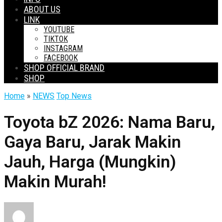
ABOUT US
LINK
YOUTUBE
TIKTOK
INSTAGRAM
FACEBOOK
SHOP OFFICIAL BRAND
SHOP
Home
»
NEWS
Top News
Toyota bZ 2026: Nama Baru,
Gaya Baru, Jarak Makin
Jauh, Harga (Mungkin)
Makin Murah!