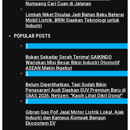
Numpang Cari Cuan di Jalanan
Limbah Nikel Disulap Jadi Bahan Baku Baterai
Mobil Listrik, BRIN Siapkan Teknologi untuk
Industri
POPULAR POSTS
1
Bukan Sekadar Serah Terima! GAIKINDO
Wariskan Misi Besar Bikin Industri Otomotif
ASEAN Makin Ngebut
2
Belum Diperlihatkan, Tapi Sudah Bikin
Penasaran! Audi Siapkan SUV Premium Baru di
GIIAS 2026, Netizen: "Kasih Lihat Dikit Dong!"
3
Gibran Gas Pol! Jajal Motor Listrik Lokal, Ajak
Industri dan Kampus Kompak Bangun
Ekosistem EV