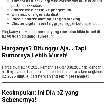
Tombol fisik balik lagi
buat volume dan AC, biar nggak
perlu nebak-nebak
Shifter lebih dekat ke pengemudi
Wireless charger ada dua!
Paddle shifter buat atur regen braking
Cluster digital lebih tinggi
, jadi nggak ketutupan setir
Singkatnya: sekarang
semua yang ribet dan bikin kesel di
bZ4X udah dibuang jauh-jauh!
Harganya? Ditunggu Aja… Tapi
Rumornya Lebih Murah!
Harga awal bZ4X 2025 kemarin sekitar
$38.205
, tapi dengan
hadirnya varian baterai kecil dan fitur hemat, ada kemungkinan
bZ 2026
dimulai dari harga yang lebih bersahabat
.
Kesimpulan: Ini Dia bZ yang
Sebenernya!