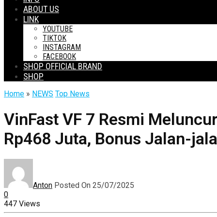
ABOUT US
LINK
YOUTUBE
TIKTOK
INSTAGRAM
FACEBOOK
SHOP OFFICIAL BRAND
SHOP
Home
»
NEWS
Top News
VinFast VF 7 Resmi Meluncur
Rp468 Juta, Bonus Jalan-jal
Anton
Posted On 25/07/2025
0
447 Views