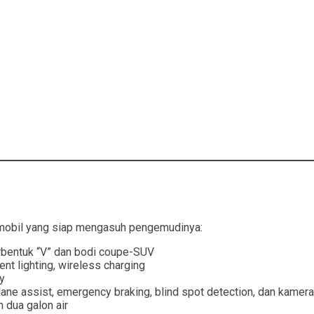
i mobil yang siap mengasuh pengemudinya:
rbentuk “V” dan bodi coupe-SUV
ent lighting, wireless charging
ay
 lane assist, emergency braking, blind spot detection, dan kamer
an dua galon air