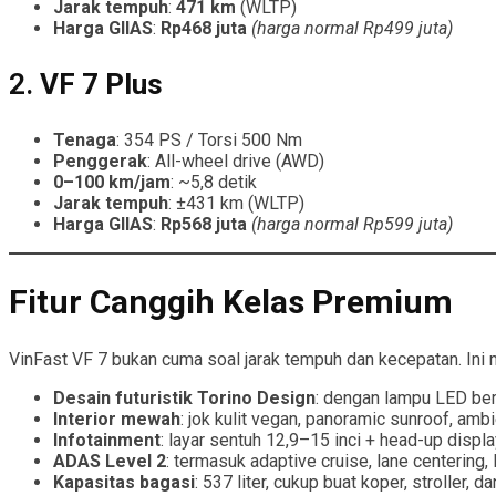
Jarak tempuh
:
471 km
(WLTP)
Harga GIIAS
:
Rp468 juta
(harga normal Rp499 juta)
2.
VF 7 Plus
Tenaga
: 354 PS / Torsi 500 Nm
Penggerak
: All-wheel drive (AWD)
0–100 km/jam
: ~5,8 detik
Jarak tempuh
: ±431 km (WLTP)
Harga GIIAS
:
Rp568 juta
(harga normal Rp599 juta)
Fitur Canggih Kelas Premium
VinFast VF 7 bukan cuma soal jarak tempuh dan kecepatan. In
Desain futuristik Torino Design
: dengan lampu LED be
Interior mewah
: jok kulit vegan, panoramic sunroof, ambi
Infotainment
: layar sentuh 12,9–15 inci + head-up displ
ADAS Level 2
: termasuk adaptive cruise, lane centering,
Kapasitas bagasi
: 537 liter, cukup buat koper, stroller, d