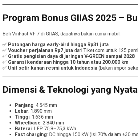
Program Bonus GIIAS 2025 – Bu
Beli VinFast VF 7 di GIIAS, dapatnya bukan cuma mobil:
✅
Potongan harga early-bird hingga Rp31 juta
✅
Voucher perjalanan Rp7 juta
dari Tiket.com untuk 125 pem
✅
Gratis pengisian daya di jaringan V-GREEN sampai 2028
✅
Garansi kendaraan hingga 10 tahun atau 200.000 km
✅
Unit setir kanan resmi untuk Indonesia
(bukan impor seke
Dimensi & Teknologi yang Nyata
Panjang
: 4.545 mm
Lebar
: 1.890 mm
Tinggi
: 1.636 mm
Wheelbase
: 2.840 mm
Baterai
: LFP 70,8–75,3 kWh
Fast charging
: DC hingga 150 kW (isi 70% dalam ±30 me