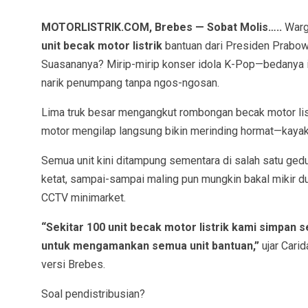
MOTORLISTRIK.COM, Brebes — Sobat Molis…..
Warg
unit becak motor listrik
bantuan dari Presiden Prabow
Suasananya? Mirip-mirip konser idola K-Pop—bedanya in
narik penumpang tanpa ngos-ngosan.
Lima truk besar mengangkut rombongan becak motor listr
motor mengilap langsung bikin merinding hormat—kayak l
Semua unit kini ditampung sementara di salah satu ge
ketat, sampai-sampai maling pun mungkin bakal mikir du
CCTV minimarket.
“Sekitar 100 unit becak motor listrik kami simpan
untuk mengamankan semua unit bantuan,”
ujar Cari
versi Brebes.
Soal pendistribusian?