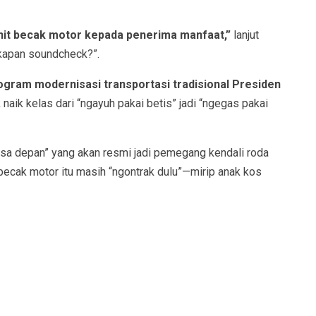
nit becak motor kepada penerima manfaat,”
lanjut
“kapan soundcheck?”.
ogram modernisasi transportasi tradisional Presiden
aik kelas dari “ngayuh pakai betis” jadi “ngegas pakai
masa depan” yang akan resmi jadi pemegang kendali roda
becak motor itu masih “ngontrak dulu”—mirip anak kos