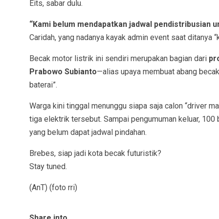
Eits, sabar dulu.
“Kami belum mendapatkan jadwal pendistribusian u
Caridah, yang nadanya kayak admin event saat ditanya 
Becak motor listrik ini sendiri merupakan bagian dari
pr
Prabowo Subianto
—alias upaya membuat abang becak n
baterai”.
Warga kini tinggal menunggu siapa saja calon “driver 
tiga elektrik tersebut. Sampai pengumuman keluar, 100 
yang belum dapat jadwal pindahan.
Brebes, siap jadi kota becak futuristik?
Stay tuned.
(AnT) (foto rri)
Share into