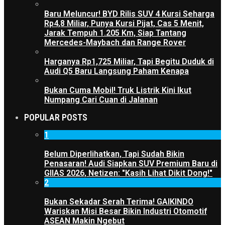
Baru Meluncur! BYD Rilis SUV 4 Kursi Seharga
Rp4,8 Miliar, Punya Kursi Pijat, Cas 5 Menit,
Jarak Tempuh 1.205 Km, Siap Tantang
Mercedes-Maybach dan Range Rover
Harganya Rp1,725 Miliar, Tapi Begitu Duduk di
Audi Q5 Baru Langsung Paham Kenapa
Bukan Cuma Mobil! Truk Listrik Kini Ikut
Numpang Cari Cuan di Jalanan
POPULAR POSTS
1
Belum Diperlihatkan, Tapi Sudah Bikin
Penasaran! Audi Siapkan SUV Premium Baru di
GIIAS 2026, Netizen: "Kasih Lihat Dikit Dong!"
2
Bukan Sekadar Serah Terima! GAIKINDO
Wariskan Misi Besar Bikin Industri Otomotif
ASEAN Makin Ngebut