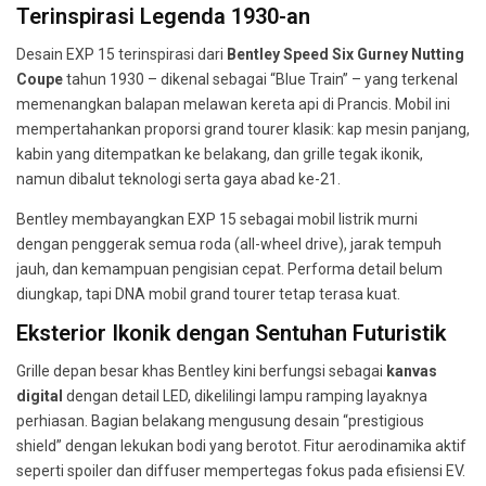
Terinspirasi Legenda 1930-an
Desain EXP 15 terinspirasi dari
Bentley Speed Six Gurney Nutting
Coupe
tahun 1930 – dikenal sebagai “Blue Train” – yang terkenal
memenangkan balapan melawan kereta api di Prancis. Mobil ini
mempertahankan proporsi grand tourer klasik: kap mesin panjang,
kabin yang ditempatkan ke belakang, dan grille tegak ikonik,
namun dibalut teknologi serta gaya abad ke-21.
Bentley membayangkan EXP 15 sebagai mobil listrik murni
dengan penggerak semua roda (all-wheel drive), jarak tempuh
jauh, dan kemampuan pengisian cepat. Performa detail belum
diungkap, tapi DNA mobil grand tourer tetap terasa kuat.
Eksterior Ikonik dengan Sentuhan Futuristik
Grille depan besar khas Bentley kini berfungsi sebagai
kanvas
digital
dengan detail LED, dikelilingi lampu ramping layaknya
perhiasan. Bagian belakang mengusung desain “prestigious
shield” dengan lekukan bodi yang berotot. Fitur aerodinamika aktif
seperti spoiler dan diffuser mempertegas fokus pada efisiensi EV.