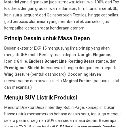
Material yang digunakan juga istimewa: tekstil wol 100% dari Fox
Brothers dengan gradasi warna damson, trim titanium cetak 3D,
kain sutra jacquard dari Gainsborough Textiles, hingga cat pallas
gold berbasis aluminium yang memberi efek cair sekaligus
kompatibel dengan radar kendaraan otonom.
Prinsip Desain untuk Masa Depan
Desain eksterior EXP 15 mengusung lima prinsip yang akan
menjadi DNA mobil Bentley masa depan:
Upright Elegance
,
Iconic Grille
,
Endless Bonnet Line
,
Resting Beast stance
, dan
Prestigious Shield
. Interiornya dibangun dengan tema seperti
Wing Gesture
(bentuk dashboard),
Cocooning Haven
(kenyamanan dan privasi), serta
Magical Fusion
(paduan digital
dan mekanikal).
Menuju SUV Listrik Produksi
Menurut Direktur Desain Bentley, Robin Page, konsep ini bukan
hanya untuk memamerkan bahasa desain baru, tapi juga menguji
selera pasar di segmen SUV dan sedan masa depan. Beberapa