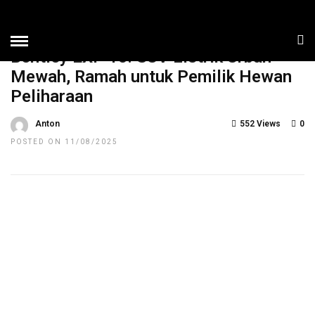
HOME
»
NEWS
TOP NEWS
UNCATEGORIZED
Bentley EXP 15: SUV Listrik Urban
Mewah, Ramah untuk Pemilik Hewan
Peliharaan
Anton
552 Views
0
POSTED ON 11/08/2025