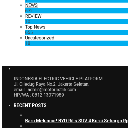
NEWS
672
REVIEW
10
Top News
655
Uncategorized
18
INDONESIA ELECTRIC VEHICLE PLATFORM
Jl. Ciledug Raya No.2. Jakarta Selatan.
email : admin@motorlistrik.com
HP/WA : 0812 13071989
RECENT POSTS
Baru Meluncur! BYD Rilis SUV 4 Kursi Seharga R