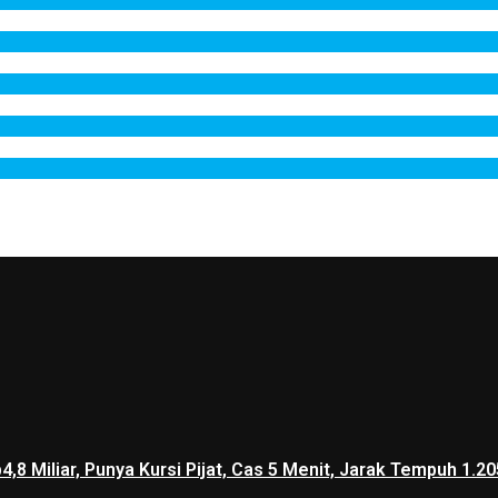
p4,8 Miliar, Punya Kursi Pijat, Cas 5 Menit, Jarak Tempuh 