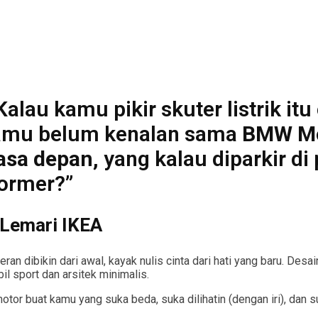
au kamu pikir skuter listrik itu
kamu belum kenalan sama
BMW Mot
asa depan
, yang kalau diparkir di 
former?”
 Lemari IKEA
eran dibikin dari awal, kayak nulis cinta dari hati yang baru. D
il sport dan arsitek minimalis.
otor buat kamu yang suka beda, suka dilihatin (dengan iri), dan s