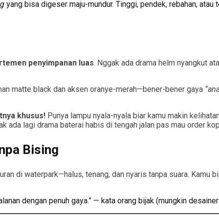
ng
yang bisa digeser maju-mundur. Tinggi, pendek, rebahan, atau
temen penyimpanan luas
. Nggak ada drama helm nyangkut ata
han matte black dan aksen oranye-merah—bener-bener gaya
“an
tnya khusus!
Punya lampu nyala-nyala biar kamu makin kelihatan 
 ada lagi drama baterai habis di tengah jalan pas mau order kop
npa Bising
uran di waterpark—halus, tenang, dan nyaris tanpa suara. Kamu bis
alanan dengan penuh gaya.” — kata orang bijak (mungkin desainer