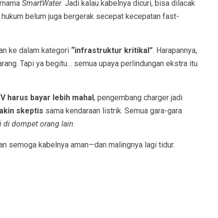
bernama
SmartWater
. Jadi kalau kabelnya dicuri, bisa dilacak
t hukum belum juga bergerak secepat kecepatan fast-
an ke dalam kategori
“infrastruktur kritikal”
. Harapannya,
garang. Tapi ya begitu… semua upaya perlindungan ekstra itu
 harus bayar lebih mahal
, pengembang charger jadi
kin skeptis
sama kendaraan listrik. Semua gara-gara
i di dompet orang lain
.
doakan semoga kabelnya aman—dan malingnya lagi tidur.