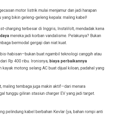
gecasan motor listrik mulai menjamur dan jadi harapan
yang bikin geleng-geleng kepala: maling kabel!
fast-charging terbesar di Inggris, InstaVolt, mendadak kena
 daya
mereka jadi korban vandalisme. Pelakunya? Bukan
embaga bermodal gergaji dan niat kuat.
abis-habisan—bukan buat ngambil teknologi canggih atau
dari Rp 400 ribu. Ironisnya,
biaya perbaikannya
ih kayak motong selang AC buat dijual kiloan, padahal yang
at, maling tembaga juga makin aktif—dari menara
al tunggu giliran stasiun charger EV yang jadi target.
ng pelindung kabel berbahan Kevlar (ya, bahan rompi anti