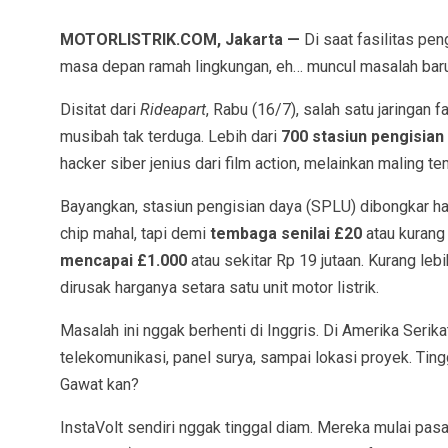
MOTORLISTRIK.COM, Jakarta —
Di saat fasilitas pen
masa depan ramah lingkungan, eh… muncul masalah baru 
Disitat dari
Rideapart
, Rabu (16/7), salah satu jaringan 
musibah tak terduga. Lebih dari
700 stasiun pengisian
hacker siber jenius dari film action, melainkan maling t
Bayangkan, stasiun pengisian daya (SPLU) dibongkar h
chip mahal, tapi demi
tembaga senilai £20
atau kurang 
mencapai £1.000
atau sekitar Rp 19 jutaan. Kurang leb
dirusak harganya setara satu unit motor listrik.
Masalah ini nggak berhenti di Inggris. Di Amerika Serik
telekomunikasi, panel surya, sampai lokasi proyek. Tingg
Gawat kan?
InstaVolt sendiri nggak tinggal diam. Mereka mulai pasa