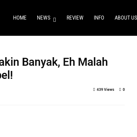
HOME
NEWS
REVIEW
INFO
ABOUT U
akin Banyak, Eh Malah
el!
439 Views
0