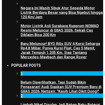
Negara Ini Masih Sibuk Atur Sepeda Motor
Listrik Berdaya Besar yang Bisa Ngebut hingga
120 Km/Jam
Motor Listrik Asli Surabaya Kupprum NOMAD
Resmi Meluncur di GIIAS 2026, Sekali Cas
Diklaim Bisa 200 Km
Baru Meluncur! BYD Rilis SUV 4 Kursi Seharga
Rp4,8 Miliar, Punya Kursi Pijat, Cas 5 Menit,
Jarak Tempuh 1.205 Km, Siap Tantang
Mercedes-Maybach dan Range Rover
POPULAR POSTS
1
Belum Diperlihatkan, Tapi Sudah Bikin
Penasaran! Audi Siapkan SUV Premium Baru di
GIIAS 2026, Netizen: "Kasih Lihat Dikit Dong!"
2
Limbah Nikel Disulap Jadi Bahan Baku Baterai