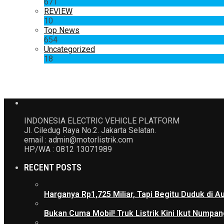
671
REVIEW
10
Top News
654
Uncategorized
18
INDONESIA ELECTRIC VEHICLE PLATFORM
Jl. Ciledug Raya No.2. Jakarta Selatan.
email : admin@motorlistrik.com
HP/WA : 0812 13071989
RECENT POSTS
Harganya Rp1,725 Miliar, Tapi Begitu Duduk di
Bukan Cuma Mobil! Truk Listrik Kini Ikut Numpan