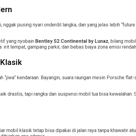
dern
ggak pusing nyari onderdil langka, dan yang jelas lebih “future 
otif yang nyobain
Bentley S2 Continental by Lunaz
, bilang mobi
ta: irit tempat, gampang parkir, dan bebas biaya zona emisi rendah
Klasik
ah “jiwa” kendaraan. Bayangin, suara raungan mesin Porsche flat-s
naik drastis, tapi rangka dan suspensi mobil tua bisa kewalahan. S
r mobil klasik tetap bisa dipakai di jalan raya tanpa khawatir atur