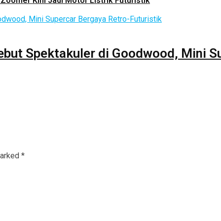
Zoomer Kini Jadi Motor Listrik Futuristik
ebut Spektakuler di Goodwood, Mini S
marked
*