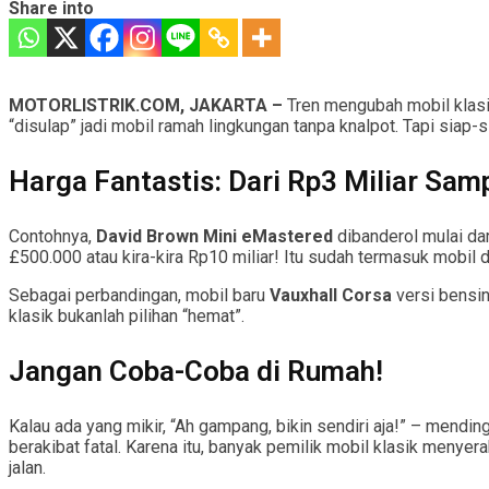
Share into
MOTORLISTRIK.COM, JAKARTA –
Tren mengubah mobil klasik
“disulap” jadi mobil ramah lingkungan tanpa knalpot. Tapi siap-
Harga Fantastis: Dari Rp3 Miliar Samp
Contohnya,
David Brown Mini eMastered
dibanderol mulai dar
£500.000 atau kira-kira Rp10 miliar! Itu sudah termasuk mobil do
Sebagai perbandingan, mobil baru
Vauxhall Corsa
versi bensin
klasik bukanlah pilihan “hemat”.
Jangan Coba-Coba di Rumah!
Kalau ada yang mikir, “Ah gampang, bikin sendiri aja!” – mendin
berakibat fatal. Karena itu, banyak pemilik mobil klasik meny
jalan.