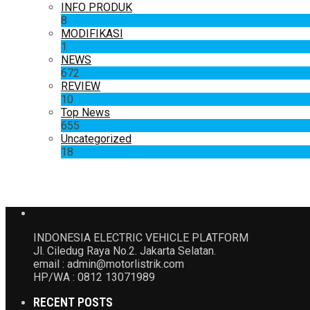
INFO PRODUK
8
MODIFIKASI
1
NEWS
672
REVIEW
10
Top News
655
Uncategorized
18
INDONESIA ELECTRIC VEHICLE PLATFORM
Jl. Ciledug Raya No.2. Jakarta Selatan.
email : admin@motorlistrik.com
HP/WA : 0812 13071989
RECENT POSTS