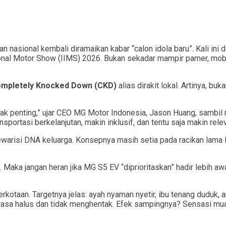
nasional kembali diramaikan kabar “calon idola baru”. Kali ini
ional Motor Show (IIMS) 2026. Bukan sekadar mampir pamer, mobil
mpletely Knocked Down (CKD)
alias dirakit lokal. Artinya, b
k penting,” ujar CEO MG Motor Indonesia, Jason Huang, sambil
portasi berkelanjutan, makin inklusif, dan tentu saja makin relev
mewarisi DNA keluarga. Konsepnya masih setia pada racikan lama
Maka jangan heran jika MG S5 EV “diprioritaskan” hadir lebih awa
rkotaan. Targetnya jelas: ayah nyaman nyetir, ibu tenang duduk, 
rasa halus dan tidak menghentak. Efek sampingnya? Sensasi mual 