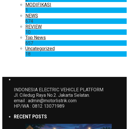
MODIFIKASI
1
NEWS
674
REVIEW
10
Top News
657
Uncategorized
18
INDONESIA ELECTRIC VEHICLE PLATFORM
Jl. Ciledug Raya No.2. Jakarta Selatan.
email : admin@motorlistrik.com
HP/WA : 0812 13071989
RECENT POSTS