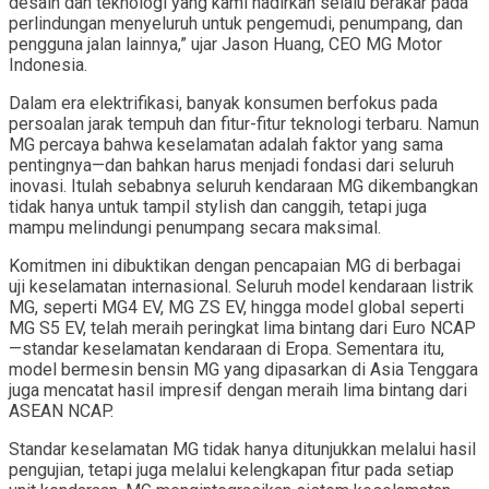
desain dan teknologi yang kami hadirkan selalu berakar pada
perlindungan menyeluruh untuk pengemudi, penumpang, dan
pengguna jalan lainnya,” ujar Jason Huang, CEO MG Motor
Indonesia.
Dalam era elektrifikasi, banyak konsumen berfokus pada
persoalan jarak tempuh dan fitur-fitur teknologi terbaru. Namun
MG percaya bahwa keselamatan adalah faktor yang sama
pentingnya—dan bahkan harus menjadi fondasi dari seluruh
inovasi. Itulah sebabnya seluruh kendaraan MG dikembangkan
tidak hanya untuk tampil stylish dan canggih, tetapi juga
mampu melindungi penumpang secara maksimal.
Komitmen ini dibuktikan dengan pencapaian MG di berbagai
uji keselamatan internasional. Seluruh model kendaraan listrik
MG, seperti MG4 EV, MG ZS EV, hingga model global seperti
MG S5 EV, telah meraih peringkat lima bintang dari Euro NCAP
—standar keselamatan kendaraan di Eropa. Sementara itu,
model bermesin bensin MG yang dipasarkan di Asia Tenggara
juga mencatat hasil impresif dengan meraih lima bintang dari
ASEAN NCAP.
Standar keselamatan MG tidak hanya ditunjukkan melalui hasil
pengujian, tetapi juga melalui kelengkapan fitur pada setiap