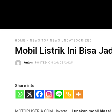
HOME
»
NEWS
TOP NEWS
UNCATEGORIZED
Mobil Listrik Ini Bisa J
Anton
POSTED ON 20/05/2025
Share into
MOTORLISTRIK.COM, Jakarta –
Lupakan mobil biasa!