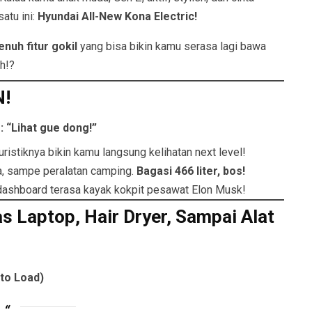
atu ini:
Hyundai All-New Kona Electric!
enuh fitur gokil
yang bisa bikin kamu serasa lagi bawa
ih!?
N!
g: “Lihat gue dong!”
uristiknya bikin kamu langsung kelihatan next level!
ga, sampe peralatan camping.
Bagasi 466 liter, bos!
dashboard terasa kayak kokpit pesawat Elon Musk!
 Laptop, Hair Dryer, Sampai Alat
 to Load)