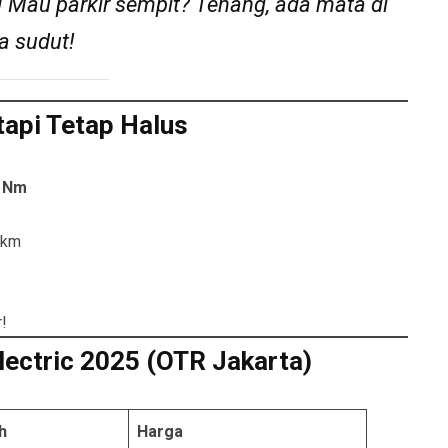
h! Mau parkir sempit? Tenang, ada mata di
 sudut!
tapi Tetap Halus
 Nm
 km
!
lectric 2025 (OTR Jakarta)
h
Harga