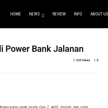
HOME
NEWS
REVIEW
INFO
ABOUT U
adi Power Bank Jalanan
533 Views
0
Kalau kamu anak muda, Gen Z, aktif, stylish, dan cinta