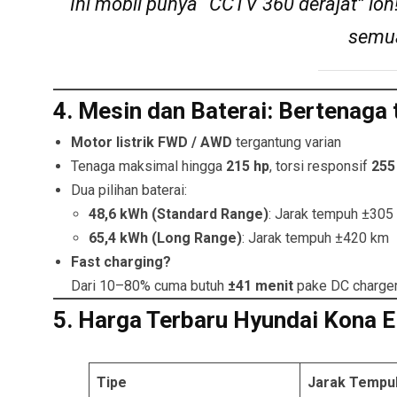
Ini mobil punya “CCTV 360 derajat” lo
semua
4. Mesin dan Baterai: Bertenaga 
Motor listrik FWD / AWD
tergantung varian
Tenaga maksimal hingga
215 hp
, torsi responsif
255
Dua pilihan baterai:
48,6 kWh (Standard Range)
: Jarak tempuh ±305
65,4 kWh (Long Range)
: Jarak tempuh ±420 km
Fast charging?
Dari 10–80% cuma butuh
±41 menit
pake DC charger
5. Harga Terbaru Hyundai Kona E
Tipe
Jarak Tempu