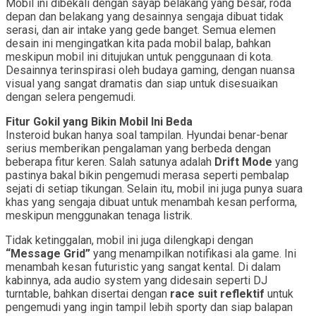
Mobil ini dibekali dengan sayap belakang yang besar, roda
depan dan belakang yang desainnya sengaja dibuat tidak
serasi, dan air intake yang gede banget. Semua elemen
desain ini mengingatkan kita pada mobil balap, bahkan
meskipun mobil ini ditujukan untuk penggunaan di kota.
Desainnya terinspirasi oleh budaya gaming, dengan nuansa
visual yang sangat dramatis dan siap untuk disesuaikan
dengan selera pengemudi.
Fitur Gokil yang Bikin Mobil Ini Beda
Insteroid bukan hanya soal tampilan. Hyundai benar-benar
serius memberikan pengalaman yang berbeda dengan
beberapa fitur keren. Salah satunya adalah
Drift Mode
yang
pastinya bakal bikin pengemudi merasa seperti pembalap
sejati di setiap tikungan. Selain itu, mobil ini juga punya suara
khas yang sengaja dibuat untuk menambah kesan performa,
meskipun menggunakan tenaga listrik.
Tidak ketinggalan, mobil ini juga dilengkapi dengan
“Message Grid”
yang menampilkan notifikasi ala game. Ini
menambah kesan futuristic yang sangat kental. Di dalam
kabinnya, ada audio system yang didesain seperti DJ
turntable, bahkan disertai dengan
race suit reflektif
untuk
pengemudi yang ingin tampil lebih sporty dan siap balapan