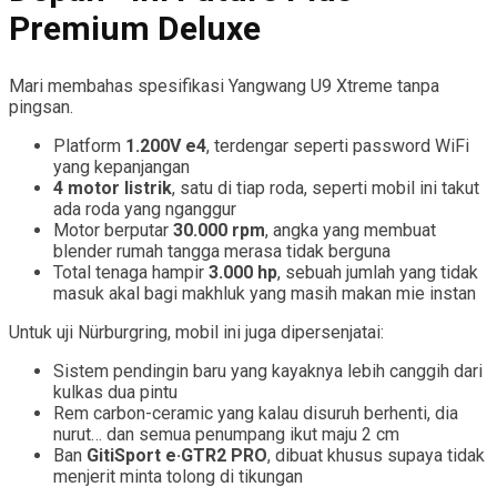
Premium Deluxe
Mari membahas spesifikasi Yangwang U9 Xtreme tanpa
pingsan.
Platform
1.200V e4
, terdengar seperti password WiFi
yang kepanjangan
4 motor listrik
, satu di tiap roda, seperti mobil ini takut
ada roda yang nganggur
Motor berputar
30.000 rpm
, angka yang membuat
blender rumah tangga merasa tidak berguna
Total tenaga hampir
3.000 hp
, sebuah jumlah yang tidak
masuk akal bagi makhluk yang masih makan mie instan
Untuk uji Nürburgring, mobil ini juga dipersenjatai:
Sistem pendingin baru yang kayaknya lebih canggih dari
kulkas dua pintu
Rem carbon-ceramic yang kalau disuruh berhenti, dia
nurut… dan semua penumpang ikut maju 2 cm
Ban
GitiSport e·GTR2 PRO
, dibuat khusus supaya tidak
menjerit minta tolong di tikungan