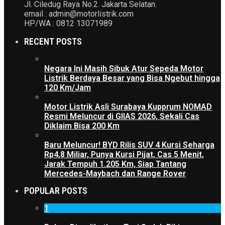
Jl. Ciledug Raya No.2. Jakarta Selatan.
email : admin@motorlistrik.com
HP/WA : 0812 13071989
RECENT POSTS
Negara Ini Masih Sibuk Atur Sepeda Motor
Listrik Berdaya Besar yang Bisa Ngebut hingga
120 Km/Jam
Motor Listrik Asli Surabaya Kupprum NOMAD
Resmi Meluncur di GIIAS 2026, Sekali Cas
Diklaim Bisa 200 Km
Baru Meluncur! BYD Rilis SUV 4 Kursi Seharga
Rp4,8 Miliar, Punya Kursi Pijat, Cas 5 Menit,
Jarak Tempuh 1.205 Km, Siap Tantang
Mercedes-Maybach dan Range Rover
POPULAR POSTS
1