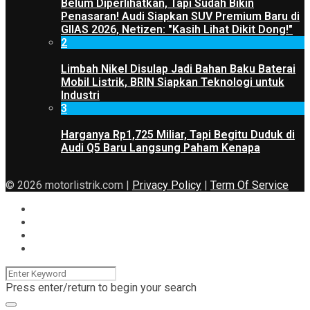
Belum Diperlihatkan, Tapi Sudah Bikin
Penasaran! Audi Siapkan SUV Premium Baru di
GIIAS 2026, Netizen: "Kasih Lihat Dikit Dong!"
2
Limbah Nikel Disulap Jadi Bahan Baku Baterai
Mobil Listrik, BRIN Siapkan Teknologi untuk
Industri
3
Harganya Rp1,725 Miliar, Tapi Begitu Duduk di
Audi Q5 Baru Langsung Paham Kenapa
© 2026 motorlistrik.com |
Privacy Policy
|
Term Of Service
Press enter/return to begin your search