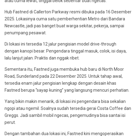
atau cuma lewat, tinggal belok sebentar buat ngecas.
Hub Fastned di Callerton Parkway resmi dibuka pada 16 Desember
2025. Lokasinya cuma satu pemberhentian Metro dari Bandara
Newcastle, jadi pas banget buat warga sekitar, pekerja, sampai
penumpang pesawat.
Di lokasi ini tersedia 12 jalur pengisian model drive-through
dengan kanopi besar. Pengendara tinggal masuk, colok, isi daya,
lalu lanjut jalan. Praktis dan nggak ribet.
Sementara itu, Fastned juga membuka hub baru di North Moor
Road, Sunderland pada 22 Desember 2025. Untuk tahap awal,
tersedia enam jalur pengisian lengkap dengan desain khas
Fastned berupa “sayap kuning” yang langsung mencuri perhatian.
Yang bikin makin menarik, di lokasi ini pengendara bisa sekalian
ngopi atau ngemil. Soalnya sudah tersedia gerai Costa Coffee dan
Greggs. Jadi sambil mobil ngecas, pengemudinya bisa santai isi
perut.
Dengan tambahan dua lokasi ini, Fastned kini mengoperasikan