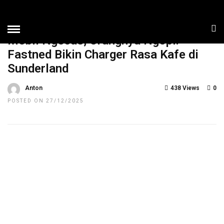
HOME
»
NEWS
TOP NEWS
Mobil Ngecas, Orangnya Ngopi:
Fastned Bikin Charger Rasa Kafe di
Sunderland
Anton
438 Views
0
POSTED ON 27/12/2025