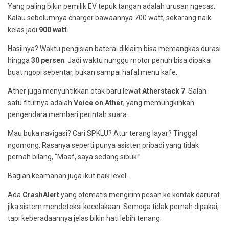
Yang paling bikin pemilik EV tepuk tangan adalah urusan ngecas.
Kalau sebelumnya charger bawaannya 700 watt, sekarang naik
kelas jadi
900 watt
.
Hasilnya? Waktu pengisian baterai diklaim bisa memangkas durasi
hingga
30 persen
. Jadi waktu nunggu motor penuh bisa dipakai
buat ngopi sebentar, bukan sampai hafal menu kafe.
Ather juga menyuntikkan otak baru lewat
Atherstack 7
. Salah
satu fiturnya adalah
Voice on Ather
, yang memungkinkan
pengendara memberi perintah suara.
Mau buka navigasi? Cari SPKLU? Atur terang layar? Tinggal
ngomong. Rasanya seperti punya asisten pribadi yang tidak
pernah bilang, “Maaf, saya sedang sibuk.”
Bagian keamanan juga ikut naik level.
Ada
CrashAlert
yang otomatis mengirim pesan ke kontak darurat
jika sistem mendeteksi kecelakaan. Semoga tidak pernah dipakai,
tapi keberadaannya jelas bikin hati lebih tenang.