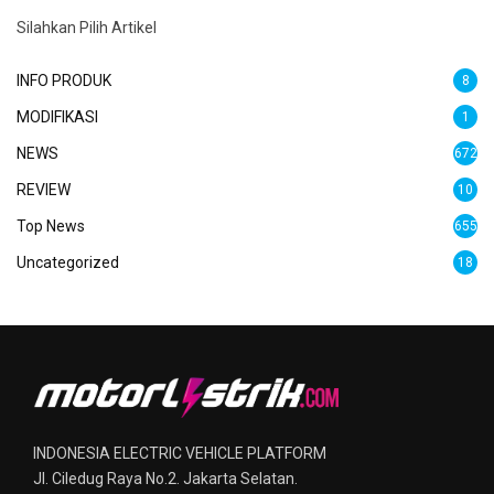
Silahkan Pilih Artikel
INFO PRODUK
8
MODIFIKASI
1
NEWS
672
REVIEW
10
Top News
655
Uncategorized
18
INDONESIA ELECTRIC VEHICLE PLATFORM
Jl. Ciledug Raya No.2. Jakarta Selatan.