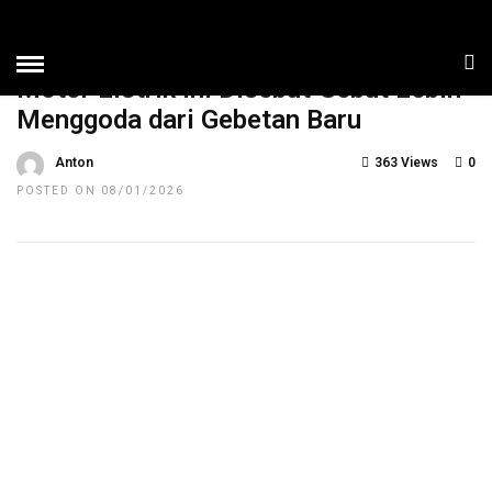
HOME
»
NEWS
TOP NEWS
Motor Listrik Ini Disebut-Sebut Lebih
Menggoda dari Gebetan Baru
Anton
363 Views
0
POSTED ON 08/01/2026