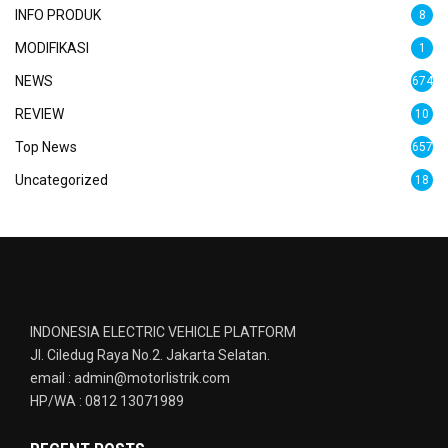
INFO PRODUK
8
MODIFIKASI
1
NEWS
674
REVIEW
10
Top News
657
Uncategorized
18
INDONESIA ELECTRIC VEHICLE PLATFORM
Jl. Ciledug Raya No.2. Jakarta Selatan.
email : admin@motorlistrik.com
HP/WA : 0812 13071989