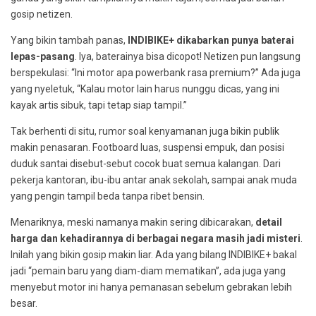
gosip netizen.
Yang bikin tambah panas,
INDIBIKE+ dikabarkan punya baterai
lepas-pasang
. Iya, baterainya bisa dicopot! Netizen pun langsung
berspekulasi: “Ini motor apa powerbank rasa premium?” Ada juga
yang nyeletuk, “Kalau motor lain harus nunggu dicas, yang ini
kayak artis sibuk, tapi tetap siap tampil.”
Tak berhenti di situ, rumor soal kenyamanan juga bikin publik
makin penasaran. Footboard luas, suspensi empuk, dan posisi
duduk santai disebut-sebut cocok buat semua kalangan. Dari
pekerja kantoran, ibu-ibu antar anak sekolah, sampai anak muda
yang pengin tampil beda tanpa ribet bensin.
Menariknya, meski namanya makin sering dibicarakan,
detail
harga dan kehadirannya di berbagai negara masih jadi misteri
.
Inilah yang bikin gosip makin liar. Ada yang bilang INDIBIKE+ bakal
jadi “pemain baru yang diam-diam mematikan”, ada juga yang
menyebut motor ini hanya pemanasan sebelum gebrakan lebih
besar.