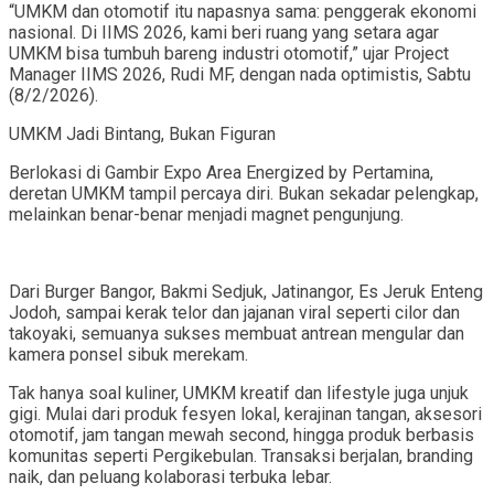
“UMKM dan otomotif itu napasnya sama: penggerak ekonomi
nasional. Di IIMS 2026, kami beri ruang yang setara agar
UMKM bisa tumbuh bareng industri otomotif,” ujar Project
Manager IIMS 2026, Rudi MF, dengan nada optimistis, Sabtu
(8/2/2026).
UMKM Jadi Bintang, Bukan Figuran
Berlokasi di Gambir Expo Area Energized by Pertamina,
deretan UMKM tampil percaya diri. Bukan sekadar pelengkap,
melainkan benar-benar menjadi magnet pengunjung.
Dari Burger Bangor, Bakmi Sedjuk, Jatinangor, Es Jeruk Enteng
Jodoh, sampai kerak telor dan jajanan viral seperti cilor dan
takoyaki, semuanya sukses membuat antrean mengular dan
kamera ponsel sibuk merekam.
Tak hanya soal kuliner, UMKM kreatif dan lifestyle juga unjuk
gigi. Mulai dari produk fesyen lokal, kerajinan tangan, aksesori
otomotif, jam tangan mewah second, hingga produk berbasis
komunitas seperti Pergikebulan. Transaksi berjalan, branding
naik, dan peluang kolaborasi terbuka lebar.