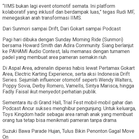
“IIMS bukan lagi event otomotif semata. Ini platform
kolaboratif yang inklusif dan berdampak luas,” tegas Rudi MF,
menegaskan arah transformasi IIMS.
Dari Sunmori sampai Drift, Dari Gokart sampai Podcast
Pagi hari dibuka dengan Sunday Morning Ride (Sunmori)
bersama Howard Smith dan Adira Community. Siang berlanjut
ke PAHAMI Audio Contest, lalu memanas dengan turnamen
padel yang membuat area pameran semakin riuh.
Di Aspal Area, adrenalin diperas habis lewat Pertamax Gokart
Area, Electric Karting Experience, serta aksi Indonesia Drift
Series. Sejumlah influencer otomotif seperti Wendy Walters,
Poppy Sovia, Derby Romero, Vamells, Sintya Marisca, hingga
Fadly Faisal ikut menyedot perhatian publik.
Sementara itu di Grand Hall, Trial Fest mobil-mobil gahar dan
Podcast Ancur sukses menghibur pengunjung. Untuk keluarga,
Toys Kingdom hadir sebagai area ramah anak yang membuat
orang tua tetap bisa menikmati pameran tanpa drama.
Suzuki Bawa Parade Hujan, Tulus Bikin Penonton Gagal Move
On