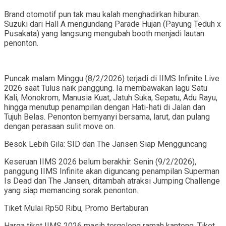
Brand otomotif pun tak mau kalah menghadirkan hiburan.
Suzuki dari Hall A mengundang Parade Hujan (Payung Teduh x
Pusakata) yang langsung mengubah booth menjadi lautan
penonton.
Puncak malam Minggu (8/2/2026) terjadi di IIMS Infinite Live
2026 saat Tulus naik panggung. Ia membawakan lagu Satu
Kali, Monokrom, Manusia Kuat, Jatuh Suka, Sepatu, Adu Rayu,
hingga menutup penampilan dengan Hati-hati di Jalan dan
Tujuh Belas. Penonton bernyanyi bersama, larut, dan pulang
dengan perasaan sulit move on.
Besok Lebih Gila: SID dan The Jansen Siap Mengguncang
Keseruan IIMS 2026 belum berakhir. Senin (9/2/2026),
panggung IIMS Infinite akan diguncang penampilan Superman
Is Dead dan The Jansen, ditambah atraksi Jumping Challenge
yang siap memancing sorak penonton.
Tiket Mulai Rp50 Ribu, Promo Bertaburan
Harga tiket IIMS 2026 masih tergolong ramah kantong. Tiket