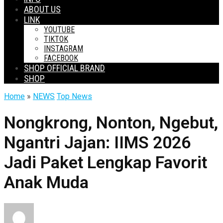
ABOUT US
LINK
YOUTUBE
TIKTOK
INSTAGRAM
FACEBOOK
SHOP OFFICIAL BRAND
SHOP
Home
»
NEWS
Top News
Nongkrong, Nonton, Ngebut,
Ngantri Jajan: IIMS 2026
Jadi Paket Lengkap Favorit
Anak Muda