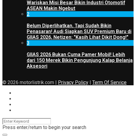
Wariskan Misi Besar Bikin Industri Otomotif
ASEAN Makin Ngebut
2
Belum Diperlihatkan, Tapi Sudah Bikin
Penasaran! Audi Siapkan SUV Premium Baru di
GIIAS 2026, Netizen: "Kasih Lihat Dikit Dong!"
3
GIIAS 2026 Bukan Cuma Pamer Mobil! Lebih
dari 150 Merek Bikin Pengunjung Kalap Belanja
Aksesori
© 2026 motorlistrik.com |
Privacy Policy
|
Term Of Service
Press enter/return to begin your search