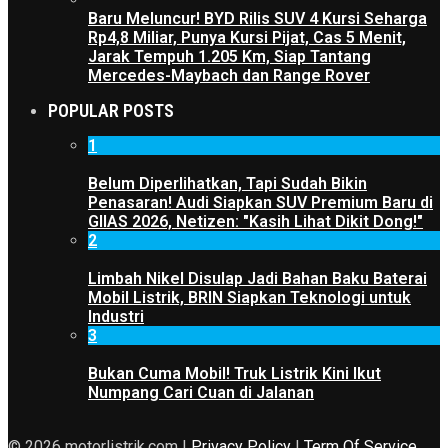
Baru Meluncur! BYD Rilis SUV 4 Kursi Seharga
Rp4,8 Miliar, Punya Kursi Pijat, Cas 5 Menit,
Jarak Tempuh 1.205 Km, Siap Tantang
Mercedes-Maybach dan Range Rover
POPULAR POSTS
1
Belum Diperlihatkan, Tapi Sudah Bikin
Penasaran! Audi Siapkan SUV Premium Baru di
GIIAS 2026, Netizen: "Kasih Lihat Dikit Dong!"
2
Limbah Nikel Disulap Jadi Bahan Baku Baterai
Mobil Listrik, BRIN Siapkan Teknologi untuk
Industri
3
Bukan Cuma Mobil! Truk Listrik Kini Ikut
Numpang Cari Cuan di Jalanan
© 2026 motorlistrik.com |
Privacy Policy
|
Term Of Service