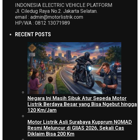
INDONESIA ELECTRIC VEHICLE PLATFORM
Jl. Ciledug Raya No.2. Jakarta Selatan.
email : admin@motorlistrik.com
HP/WA : 0812 13071989
RECENT POSTS
Negara Ini Masih Sibuk Atur Sepeda Motor
Listrik Berdaya Besar yang Bisa Ngebut hingga
120 Km/Jam
Motor Listrik Asli Surabaya Kupprum NOMAD
Resmi Meluncur di GIIAS 2026, Sekali Cas
Diklaim Bisa 200 Km