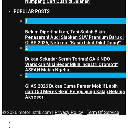
Numpang Cari Cuan di Jalanan
POPULAR POSTS
1
Belum Diperlihatkan, Tapi Sudah Bikin
Penasaran! Audi Siapkan SUV Premium Baru di
GIIAS 2026, Netizen: "Kasih Lihat Dikit Dong!"
2
Bukan Sekadar Serah Terima! GAIKINDO
Wariskan Misi Besar Bikin Industri Otomotif
ASEAN Makin Ngebut
3
GIIAS 2026 Bukan Cuma Pamer Mobil! Lebih
dari 150 Merek Bikin Pengunjung Kalap Belanja
Aksesori
© 2026 motorlistrik.com |
Privacy Policy
|
Term Of Service