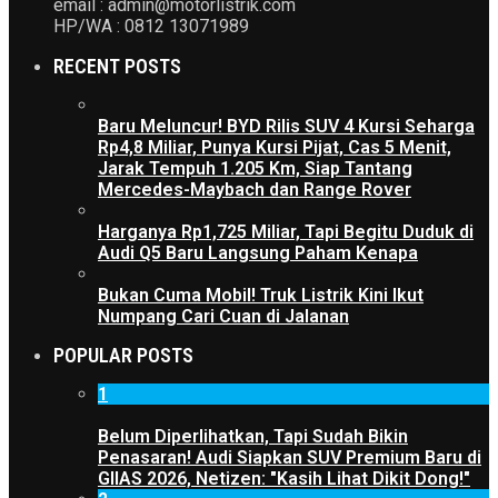
email : admin@motorlistrik.com
HP/WA : 0812 13071989
RECENT POSTS
Baru Meluncur! BYD Rilis SUV 4 Kursi Seharga
Rp4,8 Miliar, Punya Kursi Pijat, Cas 5 Menit,
Jarak Tempuh 1.205 Km, Siap Tantang
Mercedes-Maybach dan Range Rover
Harganya Rp1,725 Miliar, Tapi Begitu Duduk di
Audi Q5 Baru Langsung Paham Kenapa
Bukan Cuma Mobil! Truk Listrik Kini Ikut
Numpang Cari Cuan di Jalanan
POPULAR POSTS
1
Belum Diperlihatkan, Tapi Sudah Bikin
Penasaran! Audi Siapkan SUV Premium Baru di
GIIAS 2026, Netizen: "Kasih Lihat Dikit Dong!"