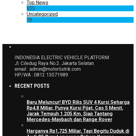
Top News
655
Uncategorized
18
INDONESIA ELECTRIC VEHICLE PLATFORM
Jl. Ciledug Raya No.2. Jakarta Selatan.
email : admin@motorlistrik.com
HP/WA : 0812 13071989
RECENT POSTS
Baru Meluncur! BYD Rilis SUV 4 Kursi Seharga
Rp4,8 Miliar, Punya Kursi Pijat, Cas 5 Menit,
Jarak Tempuh 1.205 Km, Siap Tantang
Mercedes-Maybach dan Range Rover
Harganya Rp1,725 Miliar, Tapi Begitu Duduk di