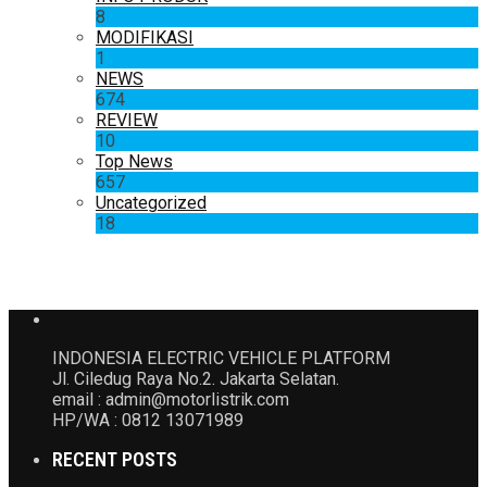
8
MODIFIKASI
1
NEWS
674
REVIEW
10
Top News
657
Uncategorized
18
INDONESIA ELECTRIC VEHICLE PLATFORM
Jl. Ciledug Raya No.2. Jakarta Selatan.
email : admin@motorlistrik.com
HP/WA : 0812 13071989
RECENT POSTS