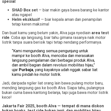
spesial
:
SHAD Box set
— biar makin gaya bawa barang ke kantor
atau ngapel
Helm eksklusif
— biar kepala aman dan penampilan
tetap keren maksimal
Dan buat kamu yang belum yakin, Alva juga nyediain
area test
ride
. Coba aja langsung, biar tahu gimana rasanya naik motor
listrik tanpa suara berisik tapi tetap nendang performanya.
“Kami mengundang semua pengunjung untuk
mampir ke booth Alva, mencoba dan merasakan
langsung pengalaman dari berbagai produk Alva,
dan ambil bagian dalam revolusi mobilitas hijau,”
ujar
Purbaja
, yang kayaknya udah nggak sabar liat
kamu pindah ke motor listrik.
Jadi, daripada ngiler liat orang lain bawa pulang motor baru,
mending langsung gas ke booth Alva. Siapa tahu, pulangnya
bukan cuma bawa kantong belanja, tapi juga bawa motor listrik
kece!
Jakarta Fair 2025, booth Alva — tempat di mana diskon
bukan hoaks, test ride bukan janji, dan mobilitas hijau