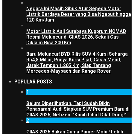
Negara Ini Masih Sibuk Atur Sepeda Motor
Listrik Berdaya Besar yang Bisa Ngebut hingga
120 Km/Jam
Motor Listrik Asli Surabaya Kupprum NOMAD
Resmi Meluncur di GIIAS 2026, Sekali Cas
Diklaim Bisa 200 Km
Baru Meluncur! BYD Rilis SUV 4 Kursi Seharga
Rp4,8 Miliar, Punya Kursi Pijat, Cas 5 Menit,
Jarak Tempuh 1.205 Km, Siap Tantang
Mercedes-Maybach dan Range Rover
POPULAR POSTS
1
Belum Diperlihatkan, Tapi Sudah Bikin
Penasaran! Audi Siapkan SUV Premium Baru di
GIIAS 2026, Netizen: "Kasih Lihat Dikit Dong!"
2
GIIAS 2026 Bukan Cuma Pamer Mobil! Lebih