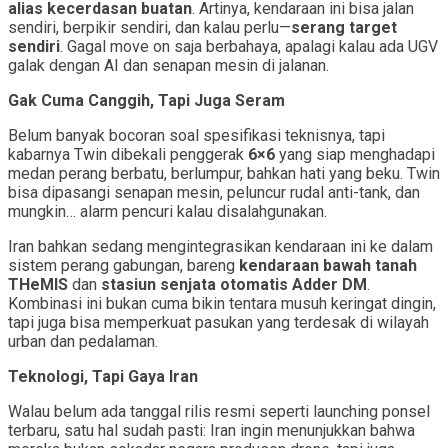
alias kecerdasan buatan
. Artinya, kendaraan ini bisa jalan
sendiri, berpikir sendiri, dan kalau perlu—
serang target
sendiri
. Gagal move on saja berbahaya, apalagi kalau ada UGV
galak dengan AI dan senapan mesin di jalanan.
Gak Cuma Canggih, Tapi Juga Seram
Belum banyak bocoran soal spesifikasi teknisnya, tapi
kabarnya Twin dibekali penggerak
6×6
yang siap menghadapi
medan perang berbatu, berlumpur, bahkan hati yang beku. Twin
bisa dipasangi senapan mesin, peluncur rudal anti-tank, dan
mungkin… alarm pencuri kalau disalahgunakan.
Iran bahkan sedang mengintegrasikan kendaraan ini ke dalam
sistem perang gabungan, bareng
kendaraan bawah tanah
THeMIS
dan
stasiun senjata otomatis Adder DM
.
Kombinasi ini bukan cuma bikin tentara musuh keringat dingin,
tapi juga bisa memperkuat pasukan yang terdesak di wilayah
urban dan pedalaman.
Teknologi, Tapi Gaya Iran
Walau belum ada tanggal rilis resmi seperti launching ponsel
terbaru, satu hal sudah pasti: Iran ingin menunjukkan bahwa