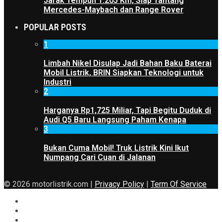
Jarak Tempuh 1.205 Km, Siap Tantang
Mercedes-Maybach dan Range Rover
POPULAR POSTS
1
Limbah Nikel Disulap Jadi Bahan Baku Baterai
Mobil Listrik, BRIN Siapkan Teknologi untuk
Industri
2
Harganya Rp1,725 Miliar, Tapi Begitu Duduk di
Audi Q5 Baru Langsung Paham Kenapa
3
Bukan Cuma Mobil! Truk Listrik Kini Ikut
Numpang Cari Cuan di Jalanan
© 2026 motorlistrik.com |
Privacy Policy
|
Term Of Service