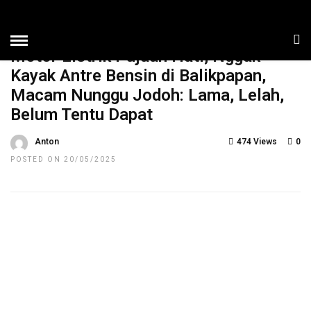
HOME
»
NEWS
TOP NEWS
Motor Listrik Pujaan Hati, Nggak
Kayak Antre Bensin di Balikpapan,
Macam Nunggu Jodoh: Lama, Lelah,
Belum Tentu Dapat
Anton
474 Views
0
POSTED ON 20/05/2025