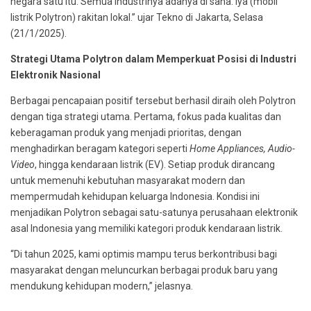
negara satu itu. Semua industrinya adanya di sana. Iya (mobil
listrik Polytron) rakitan lokal.” ujar Tekno di Jakarta, Selasa
(21/1/2025).
Strategi Utama Polytron dalam Memperkuat Posisi di Industri
Elektronik Nasional
Berbagai pencapaian positif tersebut berhasil diraih oleh Polytron
dengan tiga strategi utama. Pertama, fokus pada kualitas dan
keberagaman produk yang menjadi prioritas, dengan
menghadirkan beragam kategori seperti
Home Appliances, Audio-
Video
, hingga kendaraan listrik (EV). Setiap produk dirancang
untuk memenuhi kebutuhan masyarakat modern dan
mempermudah kehidupan keluarga Indonesia. Kondisi ini
menjadikan Polytron sebagai satu-satunya perusahaan elektronik
asal Indonesia yang memiliki kategori produk kendaraan listrik.
“Di tahun 2025, kami optimis mampu terus berkontribusi bagi
masyarakat dengan meluncurkan berbagai produk baru yang
mendukung kehidupan modern,” jelasnya.