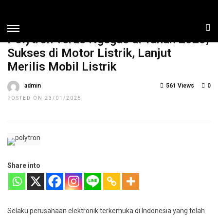
HOME
»
NEWS
TOP NEWS
Polytron Terus Ngegas di Tahun 2025,
Sukses di Motor Listrik, Lanjut
Merilis Mobil Listrik
admin
561 Views
0
POSTED ON 23/01/2025
Share into
Selaku perusahaan elektronik terkemuka di Indonesia yang telah