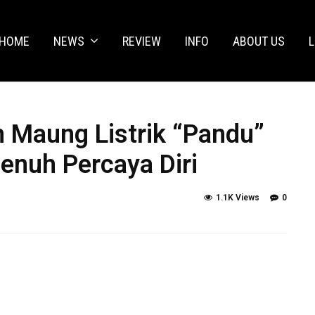
HOME
NEWS
REVIEW
INFO
ABOUT US
L
 Maung Listrik “Pandu”
enuh Percaya Diri
1.1K Views
0