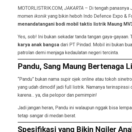
MOTORLISTRIK.COM,
JAKARTA
– Di tengah panasnya Ja
momen
ikonik
yang bikin heboh Indo Defence Expo & 
menandatangani bodi mobil taktis listrik Maung MV
Yes, sob! Ini bukan sekadar tanda tangan gaya-gayaan.
karya anak bangsa
dari PT Pindad. Mobil ini bukan buat
patrolan demi menjaga kedaulatan negeri tercinta.
Pandu, Sang Maung Bertenaga Lis
“Pandu” bukan nama supir ojek online atau tokoh sinetr
yang udah dimodif jadi full listrik. Namanya terinspir
karena… ya, dia pelopor dan pemimpin!
Jadi jangan heran, Pandu ini walaupun nggak bisa lempa
tetap sangar di medan berat.
Spesifikasi yang Bikin Ngiler Ana