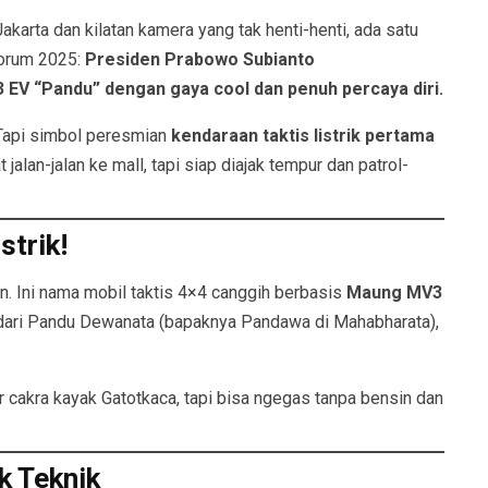
karta dan kilatan kamera yang tak henti-henti, ada satu
Forum 2025:
Presiden Prabowo Subianto
3 EV “Pandu” dengan gaya cool dan penuh percaya diri.
 Tapi simbol peresmian
kendaraan taktis listrik pertama
 jalan-jalan ke mall, tapi siap diajak tempur dan patrol-
trik!
on. Ini nama mobil taktis 4×4 canggih berbasis
Maung MV3
asi dari Pandu Dewanata (bapaknya Pandawa di Mahabharata),
r cakra kayak Gatotkaca, tapi bisa ngegas tanpa bensin dan
k Teknik