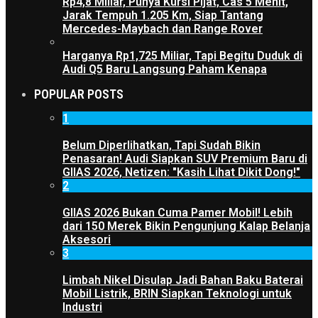
Rp4,8 Miliar, Punya Kursi Pijat, Cas 5 Menit,
Jarak Tempuh 1.205 Km, Siap Tantang
Mercedes-Maybach dan Range Rover
Harganya Rp1,725 Miliar, Tapi Begitu Duduk di
Audi Q5 Baru Langsung Paham Kenapa
POPULAR POSTS
1
Belum Diperlihatkan, Tapi Sudah Bikin
Penasaran! Audi Siapkan SUV Premium Baru di
GIIAS 2026, Netizen: "Kasih Lihat Dikit Dong!"
2
GIIAS 2026 Bukan Cuma Pamer Mobil! Lebih
dari 150 Merek Bikin Pengunjung Kalap Belanja
Aksesori
3
Limbah Nikel Disulap Jadi Bahan Baku Baterai
Mobil Listrik, BRIN Siapkan Teknologi untuk
Industri