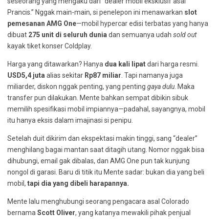
seseorang yang mengaku dari “dealer mobil eksklusif asal
Prancis.” Nggak main-main, si penelepon ini menawarkan
slot
pemesanan AMG One
—mobil hypercar edisi terbatas yang hanya
dibuat
275 unit di seluruh dunia
dan semuanya udah
sold out
kayak tiket konser Coldplay.
Harga yang ditawarkan? Hanya
dua kali lipat
dari harga resmi.
USD5,4 juta
alias sekitar
Rp87 miliar
. Tapi namanya juga
miliarder, diskon nggak penting, yang penting
gaya dulu
. Maka
transfer pun dilakukan. Mente bahkan sempat dibikin sibuk
memilih spesifikasi mobil impiannya—padahal, sayangnya, mobil
itu hanya eksis dalam imajinasi si penipu.
Setelah duit dikirim dan ekspektasi makin tinggi, sang “dealer”
menghilang bagai mantan saat ditagih utang. Nomor nggak bisa
dihubungi, email gak dibalas, dan AMG One pun tak kunjung
nongol di garasi. Baru di titik itu Mente sadar: bukan dia yang beli
mobil,
tapi dia yang dibeli harapannya.
Mente lalu menghubungi seorang pengacara asal Colorado
bernama
Scott Oliver
, yang katanya mewakili pihak penjual