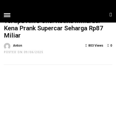
HOME
»
NEWS
TOP NEWS
Tertipu AMG One: Ketika Miliarder
Kena Prank Supercar Seharga Rp87
Miliar
Anton
803 Views
0
POSTED ON 09/06/2025