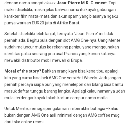
dengan nama sangat
classy
:
Jean-Pierre M.R. Clement
. Tapi
makin diselidiki, makin jelas bahwa nama itu kayak gabungan
karakter film mata-mata dan akun spam yang biasanya ngaku
punya warisan EUR20 juta di Afrika Barat.
Setelah diselidiki lebih lanjut, ternyata “Jean-Pierre” ini tidak
pernah ada. Begitu pula dengan slot AMG One-nya. Uang Mente
sudah meluncur mulus ke rekening penipu yang menggunakan
identitas palsu seorang pria asal Prancis yang konon katanya
mewakili distributor mobil mewah di Eropa.
Moral of the story?
Bahkan orang kaya bisa kena tipu, apalagi
kita yang cuma bisa beli AMG One versi Hot Wheels. Jadi, jangan
pernah percaya siapa pun yang menelepon dan bilang bisa bantu
masuk daftar tunggu barang langka. Apalagi kalau namanya udah
mulai terdengar kayak tokoh kartun campur nama mafia.
Untuk Mente, semoga pengalaman ini berakhir bahagia—kalau
bukan dengan AMG One asli, minimal dengan AMG coffee mug
dari toko online resmi.