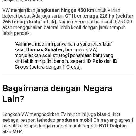
VW menjanjikan
jangkauan hingga 450 km
untuk varian
baterai besar. Ada juga varian
GTI bertenaga 226 hp (sekitar
266 tenaga kuda listrik)
. Namun, versi paling murah €25.000
akan menggunakan baterai lebih kecil dengan jarak tempuh
lebih pendek.
“Akhirnya mobil ini punya nama yang jelas lagi,”
kata
Thomas Schäfer
, bos merek VW,
menjelaskan soal strategi penamaan baru yang
kini lebih mirip lini bensin, seperti
ID Polo
dan
ID
Cross
(setara dengan T-Cross).
Bagaimana dengan Negara
Lain?
Langkah VW menghadirkan EV murah ini juga bisa dilihat
sebagai respon terhadap
produsen mobil China
yang agresif
masuk ke Eropa dengan model murah seperti
BYD Dolphin
atau
MG4
.