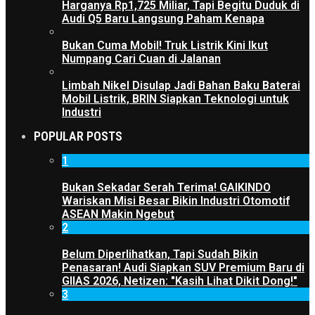
Harganya Rp1,725 Miliar, Tapi Begitu Duduk di
Audi Q5 Baru Langsung Paham Kenapa
Bukan Cuma Mobil! Truk Listrik Kini Ikut
Numpang Cari Cuan di Jalanan
Limbah Nikel Disulap Jadi Bahan Baku Baterai
Mobil Listrik, BRIN Siapkan Teknologi untuk
Industri
POPULAR POSTS
1
Bukan Sekadar Serah Terima! GAIKINDO
Wariskan Misi Besar Bikin Industri Otomotif
ASEAN Makin Ngebut
2
Belum Diperlihatkan, Tapi Sudah Bikin
Penasaran! Audi Siapkan SUV Premium Baru di
GIIAS 2026, Netizen: "Kasih Lihat Dikit Dong!"
3