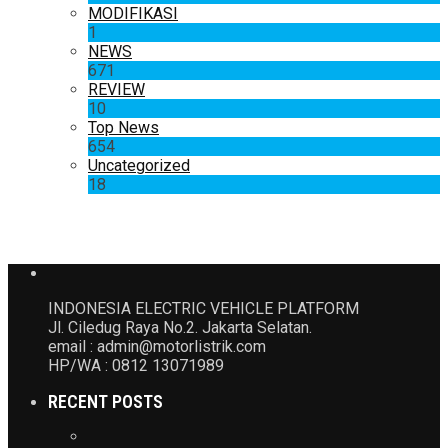
MODIFIKASI
1
NEWS
671
REVIEW
10
Top News
654
Uncategorized
18
INDONESIA ELECTRIC VEHICLE PLATFORM
Jl. Ciledug Raya No.2. Jakarta Selatan.
email : admin@motorlistrik.com
HP/WA : 0812 13071989
RECENT POSTS