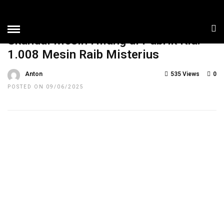
HOME
»
NEWS
TOP NEWS
UNCATEGORIZED
Skandal Mesin Hilang di Pabrik Kia:
1.008 Mesin Raib Misterius
Anton
535 Views
0
POSTED ON 09/06/2025