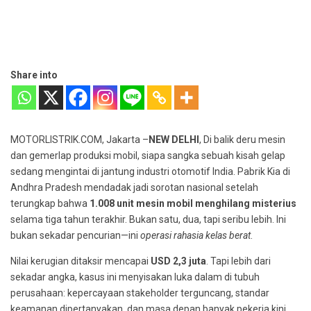
Share into
MOTORLISTRIK.COM, Jakarta –
NEW DELHI
, Di balik deru mesin
dan gemerlap produksi mobil, siapa sangka sebuah kisah gelap
sedang mengintai di jantung industri otomotif India. Pabrik Kia di
Andhra Pradesh mendadak jadi sorotan nasional setelah
terungkap bahwa
1.008 unit mesin mobil menghilang misterius
selama tiga tahun terakhir. Bukan satu, dua, tapi seribu lebih. Ini
bukan sekadar pencurian—ini
operasi rahasia kelas berat
.
Nilai kerugian ditaksir mencapai
USD 2,3 juta
. Tapi lebih dari
sekadar angka, kasus ini menyisakan luka dalam di tubuh
perusahaan: kepercayaan stakeholder terguncang, standar
keamanan dipertanyakan, dan masa depan banyak pekerja kini